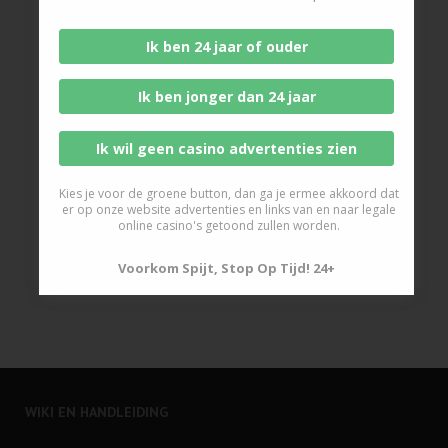
Ik ben 24 jaar of ouder
Ik ben jonger dan 24 jaar
Ik wil geen casino advertenties zien
Kies je voor de groene button, dan ga je ermee akkoord dat
er op onze website advertenties en links van en naar legale
online casino's getoond zullen worden.
Voorkom Spijt, Stop Op Tijd! 24+
WIKI EN HANDLEIDING