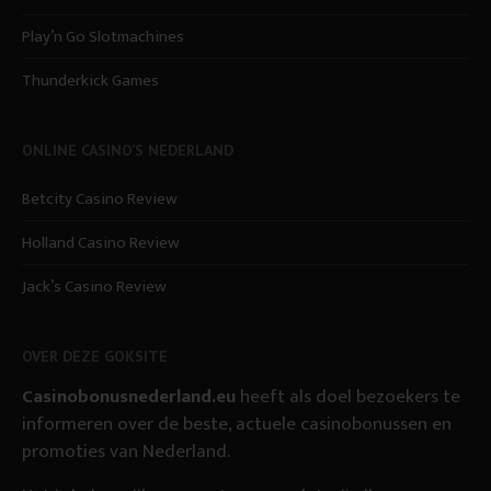
Play’n Go Slotmachines
Thunderkick Games
ONLINE CASINO’S NEDERLAND
Betcity Casino Review
Holland Casino Review
Jack’s Casino Review
OVER DEZE GOKSITE
Casinobonusnederland.eu
heeft als doel bezoekers te
informeren over de beste, actuele casinobonussen en
promoties van Nederland.