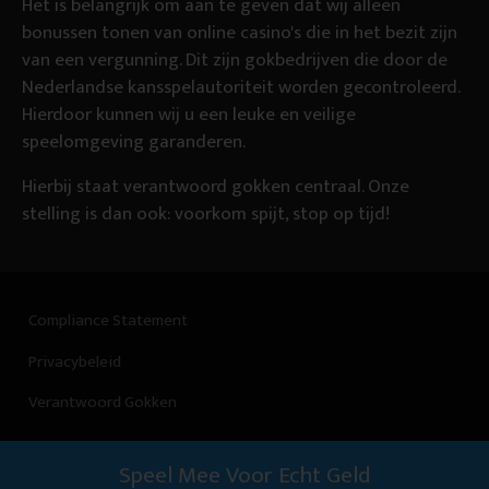
Het is belangrijk om aan te geven dat wij alleen
bonussen tonen van online casino's die in het bezit zijn
van een vergunning. Dit zijn gokbedrijven die door de
Nederlandse kansspelautoriteit worden gecontroleerd.
Hierdoor kunnen wij u een leuke en veilige
speelomgeving garanderen.
Hierbij staat verantwoord gokken centraal. Onze
stelling is dan ook: voorkom spijt, stop op tijd!
Compliance Statement
Privacybeleid
Verantwoord Gokken
Speel Mee Voor Echt Geld