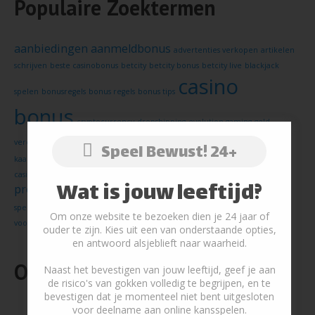
Populaire Zoektermen
aanbiedingen
aanmeldbonus
advertenties verkopen
artikelen
schrijven
beste casinobonus
betcity
betcity bonus
betcity live
blackjack
casino
spelen
bonusregels
bonus regels
bonus tips
bonus
cryptocurrency
dropshipping
evolution gaming
geld
gratis gokken
verdienen
gokkasten spelen
jack's casino
jacks.nl
Speel Bewust! 24+
kansino
kansino.nl
kansino bonus
korting
kaartspel
live
casino
mobiel gokken
nadelen
netent
net entertainment
netent touch
Wat is jouw leeftijd?
promoties
registratie bonus
restricties
slots
smartphone casino
videoslots
spelregels
stockfotos
strategie
tablet gokken
tafelspel
Om onze website te bezoeken dien je 24 jaar of
voorwaarden
webshop starten
ouder te zijn. Kies uit een van onderstaande opties,
en antwoord alsjeblieft naar waarheid.
Onze Aanrader
Naast het bevestigen van jouw leeftijd, geef je aan
de risico's van gokken volledig te begrijpen, en te
bevestigen dat je momenteel niet bent uitgesloten
voor deelname aan online kansspelen.