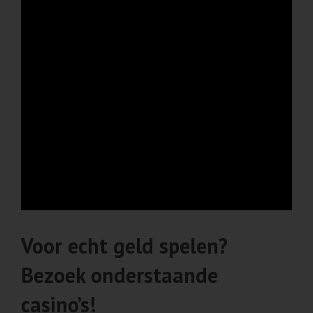
Voor echt geld spelen?
Bezoek onderstaande
casino’s!