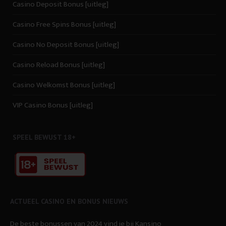
Casino Deposit Bonus [uitleg]
Casino Free Spins Bonus [uitleg]
Casino No Deposit Bonus [uitleg]
Casino Reload Bonus [uitleg]
Casino Welkomst Bonus [uitleg]
VIP Casino Bonus [uitleg]
SPEEL BEWUST 18+
ACTUEEL CASINO EN BONUS NIEUWS
De beste bonussen van 2024 vind je bij Kansino