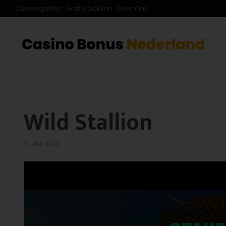
Casinospellen
Gratis Gokken
Over Ons
Wild Stallion
STAKELOGIC