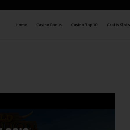
Home
Casino Bonus
Casino Top 10
Gratis Slot