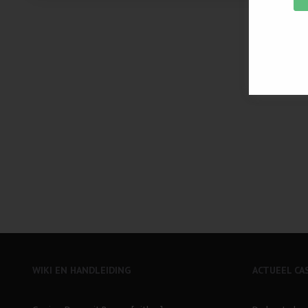
WIKI EN HANDLEIDING
ACTUEEL CA