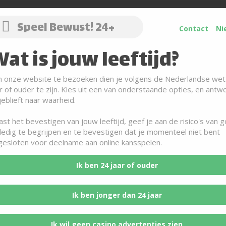
 onderstaande casino’s!
Speel Bewust! 24+
Contact
Ni
at is jouw leeftijd?
REVIEW SCORE
 onze website te bezoeken dien je volgens de Nederlandse wet
r of ouder te zijn. Kies uit een van onderstaande opties, en antw
jeblieft naar waarheid.
SPEEL MEE
st het bevestigen van jouw leeftijd, geef je aan de risico's van 
lledig te begrijpen en te bevestigen dat je momenteel niet bent
tgesloten voor deelname aan online kansspelen.
SPEEL MEE
Ik ben 24 jaar of ouder
Ik ben jonger dan 24 jaar
SPEEL MEE
Ik wil geen casino advertenties zien