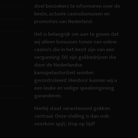
doel bezoekers te informeren over de
beste, actuele casinobonussen en
promoties van Nederland.
Het is belangrijk om aan te geven dat
wij alleen bonussen tonen van online
casino's die in het bezit zijn van een
vergunning. Dit zijn gokbedrijven die
door de Nederlandse
kansspelautoriteit worden
gecontroleerd. Hierdoor kunnen wij u
een leuke en veilige speelomgeving
garanderen.
Hierbij staat verantwoord gokken
centraal. Onze stelling is dan ook:
voorkom spijt, stop op tijd!