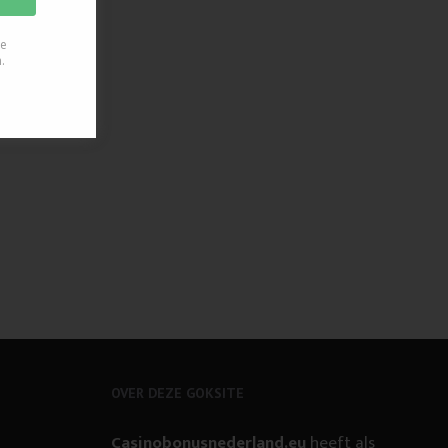
te
.
OVER DEZE GOKSITE
Casinobonusnederland.eu
heeft als