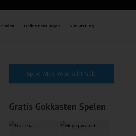
s Spelen
Online Betalingen
Nieuws Blog
Speel Mee Voor Echt Geld
Gratis Gokkasten Spelen