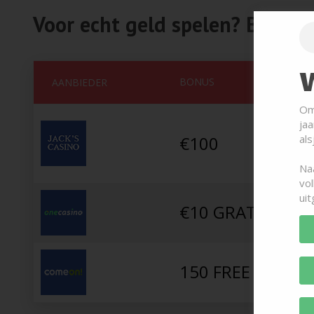
Voor echt geld spelen? Bezoek
W
BONUS
AANBIEDER
Om
jaa
als
€100
Naa
vo
ui
€10 GRATIS
150 FREE SPINS