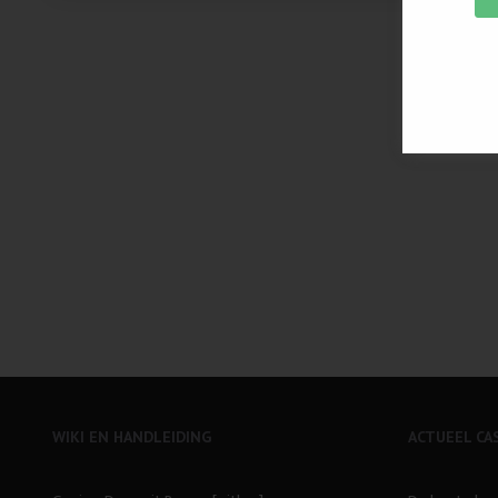
WIKI EN HANDLEIDING
ACTUEEL CA