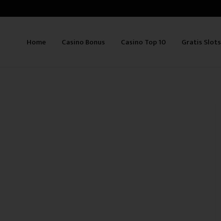
Home
Casino Bonus
Casino Top 10
Gratis Slot