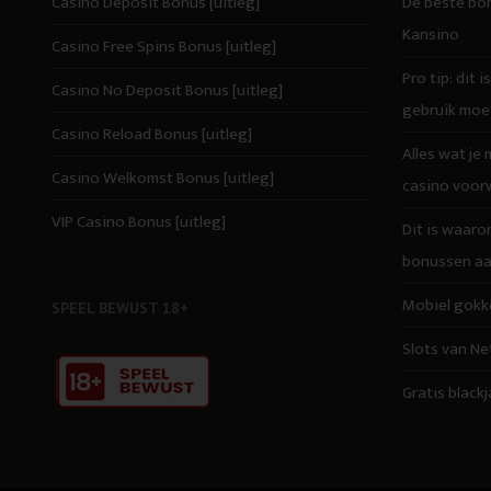
Casino Deposit Bonus [uitleg]
De beste bon
Kansino
Casino Free Spins Bonus [uitleg]
Pro tip: dit
Casino No Deposit Bonus [uitleg]
gebruik moe
Casino Reload Bonus [uitleg]
Alles wat je
Casino Welkomst Bonus [uitleg]
casino voor
VIP Casino Bonus [uitleg]
Dit is waar
bonussen aa
Mobiel gokk
SPEEL BEWUST 18+
Slots van Ne
Gratis blackj