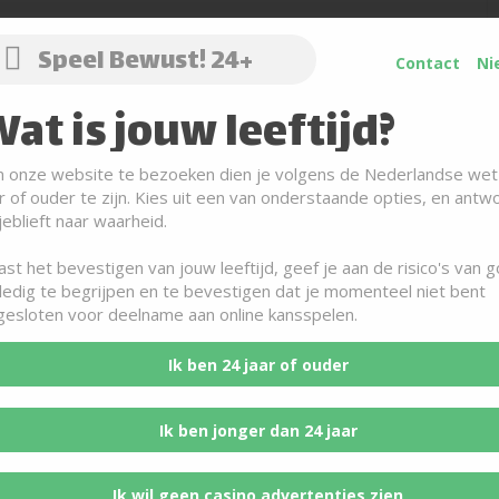
 onderstaande casino’s!
Speel Bewust! 24+
Contact
Ni
at is jouw leeftijd?
REVIEW SCORE
 onze website te bezoeken dien je volgens de Nederlandse wet
r of ouder te zijn. Kies uit een van onderstaande opties, en antw
jeblieft naar waarheid.
SPEEL MEE
st het bevestigen van jouw leeftijd, geef je aan de risico's van 
lledig te begrijpen en te bevestigen dat je momenteel niet bent
tgesloten voor deelname aan online kansspelen.
SPEEL MEE
Ik ben 24 jaar of ouder
Ik ben jonger dan 24 jaar
SPEEL MEE
Ik wil geen casino advertenties zien