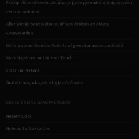
Pro tip: dit is de reden waarom je geen gebruik moet maken van
een casinobonus
Alles wat je moet weten over bonusregels en casino
voorwaarden
Dit is waarom Kansino Nederland geen bonussen aanbiedt!
Mobiel gokken met Netent Touch
Slots van Netent
Gratis blackjack spelen bij Jack’s Casino
BESTE ONLINE GAMEPROVIDERS
Netent Slots
Novomatic Gokkasten