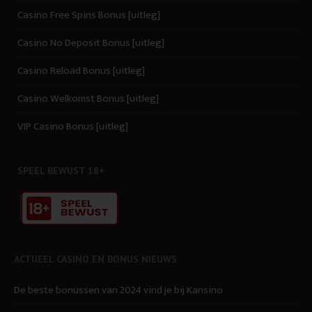
Casino Free Spins Bonus [uitleg]
Casino No Deposit Bonus [uitleg]
Casino Reload Bonus [uitleg]
Casino Welkomst Bonus [uitleg]
VIP Casino Bonus [uitleg]
SPEEL BEWUST 18+
ACTUEEL CASINO EN BONUS NIEUWS
De beste bonussen van 2024 vind je bij Kansino