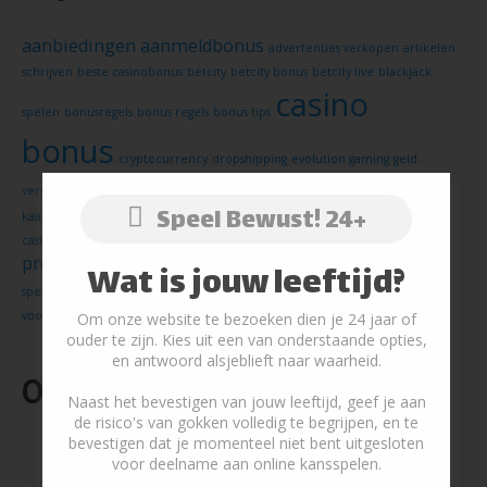
aanbiedingen
aanmeldbonus
advertenties verkopen
artikelen
schrijven
beste casinobonus
betcity
betcity bonus
betcity live
blackjack
casino
spelen
bonusregels
bonus regels
bonus tips
bonus
cryptocurrency
dropshipping
evolution gaming
geld
gratis gokken
verdienen
gokkasten spelen
jack's casino
jacks.nl
Speel Bewust! 24+
kansino
kansino.nl
kansino bonus
korting
kaartspel
live
casino
mobiel gokken
nadelen
netent
net entertainment
netent touch
promoties
Wat is jouw leeftijd?
registratie bonus
restricties
slots
smartphone casino
videoslots
spelregels
stockfotos
strategie
tablet gokken
tafelspel
voorwaarden
webshop starten
Om onze website te bezoeken dien je 24 jaar of
ouder te zijn. Kies uit een van onderstaande opties,
en antwoord alsjeblieft naar waarheid.
Onze Aanrader
Naast het bevestigen van jouw leeftijd, geef je aan
de risico's van gokken volledig te begrijpen, en te
bevestigen dat je momenteel niet bent uitgesloten
voor deelname aan online kansspelen.