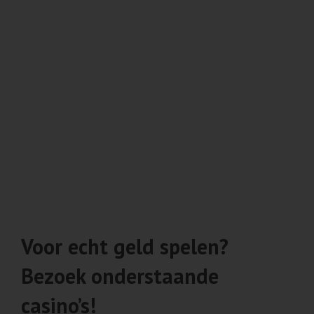
Voor echt geld spelen?
Bezoek onderstaande
casino’s!