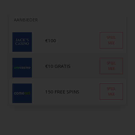
AANBIEDER
SPEEL
€100
MEE
SPEEL
€10 GRATIS
MEE
SPEEL
150 FREE SPINS
MEE