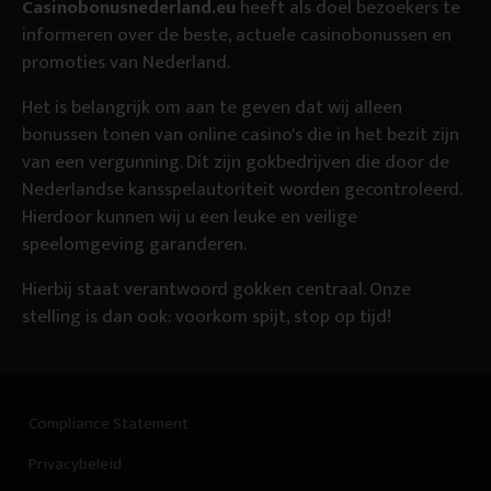
Casinobonusnederland.eu
heeft als doel bezoekers te
informeren over de beste, actuele casinobonussen en
promoties van Nederland.
Het is belangrijk om aan te geven dat wij alleen
bonussen tonen van online casino's die in het bezit zijn
van een vergunning. Dit zijn gokbedrijven die door de
Nederlandse kansspelautoriteit worden gecontroleerd.
Hierdoor kunnen wij u een leuke en veilige
speelomgeving garanderen.
Hierbij staat verantwoord gokken centraal. Onze
stelling is dan ook: voorkom spijt, stop op tijd!
Compliance Statement
Privacybeleid