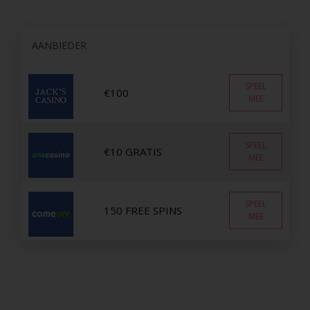
AANBIEDER
SPEEL
€100
MEE
SPEEL
€10 GRATIS
MEE
SPEEL
150 FREE SPINS
MEE