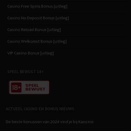
Casino Free Spins Bonus [uitleg]
Casino No Deposit Bonus [uitleg]
Casino Reload Bonus [uitleg]
Casino Welkomst Bonus [uitleg]
VIP Casino Bonus [uitleg]
SPEEL BEWUST 18+
ACTUEEL CASINO EN BONUS NIEUWS
De beste bonussen van 2024 vind je bij Kansino