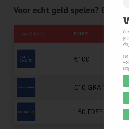
Voor echt geld spelen? Bezoek
W
Om
BONUS
AANBIEDER
jaa
als
Naa
€100
vo
ui
€10 GRATIS
150 FREE SPINS