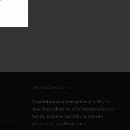
.
OVER DEZE GOKSITE
Casinobonusnederland.eu
heeft als
doel bezoekers te informeren over de
beste, actuele casinobonussen en
promoties van Nederland.