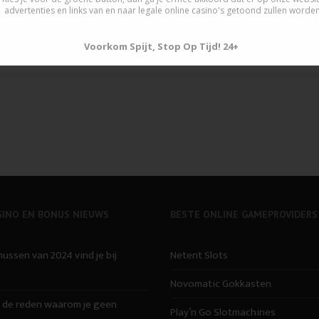
advertenties en links van en naar legale online casino's getoond zullen worden
Voorkom Spijt, Stop Op Tijd! 24+
SINO EN BONUS NIEUWS
BESTE ONLINE GAMEPROVIDERS
ussen van 2024 vind je bij
Netent Slots
Novomatic Gokkasten
 is de reden waarom je geen
Play’n Go Slotmachines