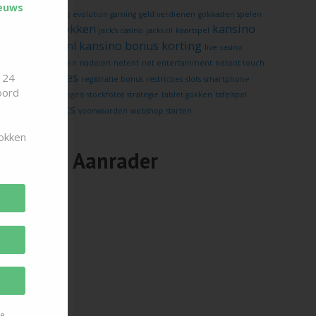
euws
dropshipping
evolution gaming
geld verdienen
gokkasten spelen
gratis gokken
kansino
jack's casino
jacks.nl
kaartspel
kansino.nl
kansino bonus
korting
live casino
mobiel gokken
nadelen
netent
net entertainment
netent touch
promoties
 24
registratie bonus
restricties
slots
smartphone
oord
casino
spelregels
stockfotos
strategie
tablet gokken
tafelspel
videoslots
voorwaarden
webshop starten
gokken
Onze Aanrader
te