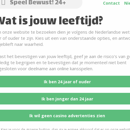
Speel Bewust! 24+
Contact
Ni
 onderstaande casino’s!
at is jouw leeftijd?
 onze website te bezoeken dien je volgens de Nederlandse wet
REVIEW SCORE
r of ouder te zijn. Kies uit een van onderstaande opties, en antw
jeblieft naar waarheid.
st het bevestigen van jouw leeftijd, geef je aan de risico's van 
SPEEL MEE
lledig te begrijpen en te bevestigen dat je momenteel niet bent
tgesloten voor deelname aan online kansspelen.
Ik ben 24 jaar of ouder
SPEEL MEE
Ik ben jonger dan 24 jaar
SPEEL MEE
Ik wil geen casino advertenties zien
Kies je voor de groene button, dan ga je ermee akkoord dat er op onze websi