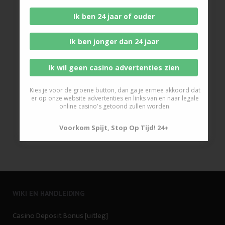
Ik ben 24 jaar of ouder
Ik ben jonger dan 24 jaar
Ik wil geen casino advertenties zien
Kies je voor de groene button, dan ga je ermee akkoord dat
er op onze website advertenties en links van en naar legale
online casino's getoond zullen worden.
Voorkom Spijt, Stop Op Tijd! 24+
WIKI EN HANDLEIDING
Casino Deposit Bonus [uitleg]