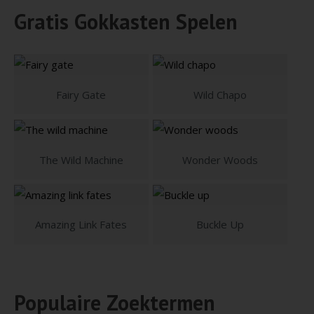
Gratis Gokkasten Spelen
Fairy Gate
Wild Chapo
The Wild Machine
Wonder Woods
Amazing Link Fates
Buckle Up
Populaire Zoektermen