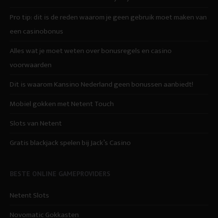
Pro tip: dit is de reden waarom je geen gebruik moet maken van
een casinobonus
Alles wat je moet weten over bonusregels en casino
voorwaarden
Dit is waarom Kansino Nederland geen bonussen aanbiedt!
Mobiel gokken met Netent Touch
Slots van Netent
Gratis blackjack spelen bij Jack’s Casino
BESTE ONLINE GAMEPROVIDERS
Netent Slots
Novomatic Gokkasten