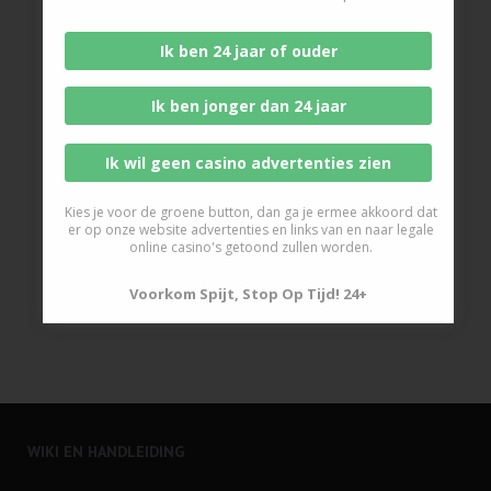
Ik ben 24 jaar of ouder
Ik ben jonger dan 24 jaar
Ik wil geen casino advertenties zien
Kies je voor de groene button, dan ga je ermee akkoord dat
er op onze website advertenties en links van en naar legale
online casino's getoond zullen worden.
Voorkom Spijt, Stop Op Tijd! 24+
WIKI EN HANDLEIDING