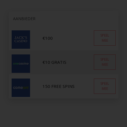
AANBIEDER
SPEEL
€100
MEE
SPEEL
€10 GRATIS
MEE
SPEEL
150 FREE SPINS
MEE