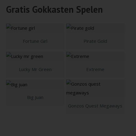
Gratis Gokkasten Spelen
Fortune Girl
Pirate Gold
Lucky Mr Green
Extreme
Big Juan
Gonzos Quest Megaways