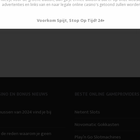
advertenties en links van en naar legale online casino's getoond zullen worden
Voorkom Spijt, Stop Op Tijd! 24+
SINO EN BONUS NIEUWS
BESTE ONLINE GAMEPROVIDERS
ussen van 2024 vind je bij
Netent Slots
Novomatic Gokkasten
 is de reden waarom je geen
Play’n Go Slotmachines