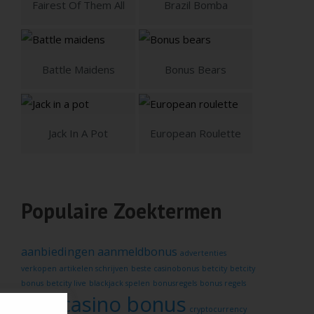
Fairest Of Them All
Brazil Bomba
Battle Maidens
Bonus Bears
Jack In A Pot
European Roulette
Populaire Zoektermen
aanbiedingen
aanmeldbonus
advertenties
verkopen
artikelen schrijven
beste casinobonus
betcity
betcity
bonus
betcity live
blackjack spelen
bonusregels
bonus regels
casino bonus
bonus tips
cryptocurrency