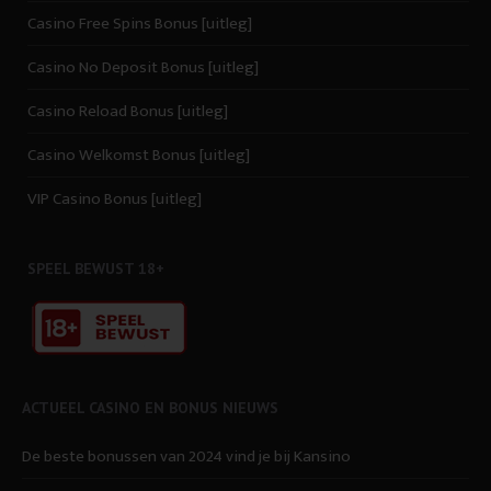
Casino Free Spins Bonus [uitleg]
Casino No Deposit Bonus [uitleg]
Casino Reload Bonus [uitleg]
Casino Welkomst Bonus [uitleg]
VIP Casino Bonus [uitleg]
SPEEL BEWUST 18+
ACTUEEL CASINO EN BONUS NIEUWS
De beste bonussen van 2024 vind je bij Kansino