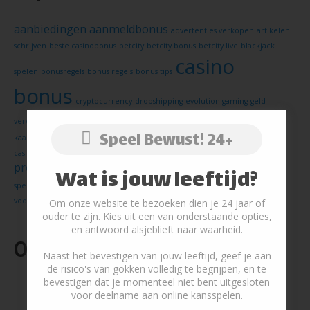
aanbiedingen
aanmeldbonus
advertenties verkopen
artikelen
schrijven
beste casinobonus
betcity
betcity bonus
betcity live
blackjack
casino
spelen
bonusregels
bonus regels
bonus tips
bonus
cryptocurrency
dropshipping
evolution gaming
geld
gratis gokken
verdienen
gokkasten spelen
jack's casino
jacks.nl
Speel Bewust! 24+
kansino
kansino.nl
kansino bonus
korting
kaartspel
live
casino
mobiel gokken
nadelen
netent
net entertainment
netent touch
promoties
Wat is jouw leeftijd?
registratie bonus
restricties
slots
smartphone casino
videoslots
spelregels
stockfotos
strategie
tablet gokken
tafelspel
voorwaarden
webshop starten
Om onze website te bezoeken dien je 24 jaar of
ouder te zijn. Kies uit een van onderstaande opties,
en antwoord alsjeblieft naar waarheid.
Onze Aanrader
Naast het bevestigen van jouw leeftijd, geef je aan
de risico's van gokken volledig te begrijpen, en te
bevestigen dat je momenteel niet bent uitgesloten
voor deelname aan online kansspelen.