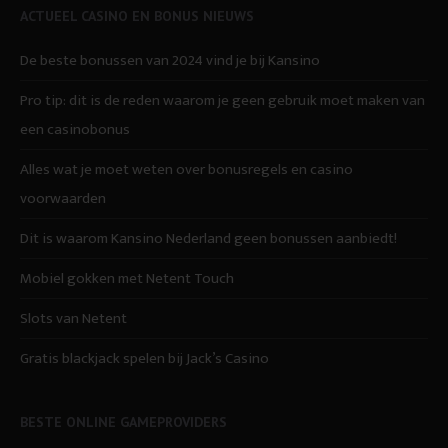
ACTUEEL CASINO EN BONUS NIEUWS
De beste bonussen van 2024 vind je bij Kansino
Pro tip: dit is de reden waarom je geen gebruik moet maken van
een casinobonus
Alles wat je moet weten over bonusregels en casino
voorwaarden
Dit is waarom Kansino Nederland geen bonussen aanbiedt!
Mobiel gokken met Netent Touch
Slots van Netent
Gratis blackjack spelen bij Jack’s Casino
BESTE ONLINE GAMEPROVIDERS