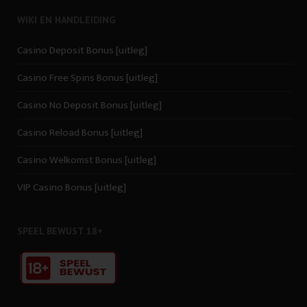
WIKI EN HANDLEIDING
Casino Deposit Bonus [uitleg]
Casino Free Spins Bonus [uitleg]
Casino No Deposit Bonus [uitleg]
Casino Reload Bonus [uitleg]
Casino Welkomst Bonus [uitleg]
VIP Casino Bonus [uitleg]
SPEEL BEWUST 18+