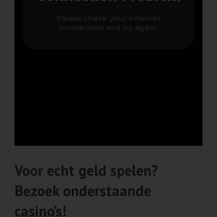
Voor echt geld spelen?
Bezoek onderstaande
casino’s!