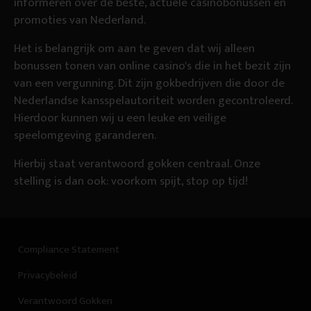
informeren over de beste, actuele casinobonussen en
promoties van Nederland.
Het is belangrijk om aan te geven dat wij alleen
bonussen tonen van online casino's die in het bezit zijn
van een vergunning. Dit zijn gokbedrijven die door de
Nederlandse kansspelautoriteit worden gecontroleerd.
Hierdoor kunnen wij u een leuke en veilige
speelomgeving garanderen.
Hierbij staat verantwoord gokken centraal. Onze
stelling is dan ook: voorkom spijt, stop op tijd!
Compliance Statement
Privacybeleid
Verantwoord Gokken