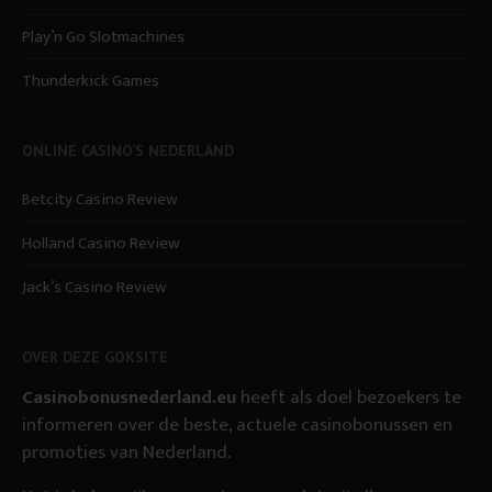
Play’n Go Slotmachines
Thunderkick Games
ONLINE CASINO’S NEDERLAND
Betcity Casino Review
Holland Casino Review
Jack’s Casino Review
OVER DEZE GOKSITE
Casinobonusnederland.eu
heeft als doel bezoekers te
informeren over de beste, actuele casinobonussen en
promoties van Nederland.