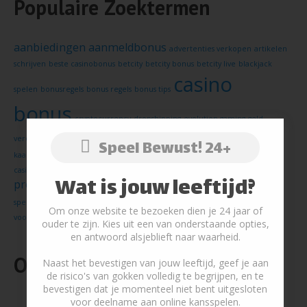
Populaire Zoektermen
aanbiedingen
aanmeldbonus
advertenties verkopen
artikelen
schrijven
beste casinobonus
betcity
betcity bonus
betcity live
blackjack
casino
spelen
bonusregels
bonus regels
bonus tips
bonus
cryptocurrency
dropshipping
evolution gaming
geld
gratis gokken
verdienen
gokkasten spelen
jack's casino
jacks.nl
Speel Bewust! 24+
kansino
kansino.nl
kansino bonus
korting
kaartspel
live
casino
mobiel gokken
nadelen
netent
net entertainment
netent touch
Wat is jouw leeftijd?
promoties
registratie bonus
restricties
slots
smartphone casino
videoslots
spelregels
stockfotos
strategie
tablet gokken
tafelspel
Om onze website te bezoeken dien je 24 jaar of
voorwaarden
webshop starten
ouder te zijn. Kies uit een van onderstaande opties,
en antwoord alsjeblieft naar waarheid.
Onze Aanrader
Naast het bevestigen van jouw leeftijd, geef je aan
de risico's van gokken volledig te begrijpen, en te
bevestigen dat je momenteel niet bent uitgesloten
voor deelname aan online kansspelen.