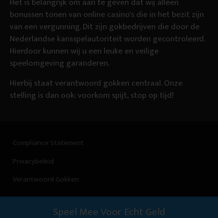
Het is belangrijk om aan te geven dat wij alleen
bonussen tonen van online casino's die in het bezit zijn
van een vergunning. Dit zijn gokbedrijven die door de
Nederlandse kansspelautoriteit worden gecontroleerd.
Hierdoor kunnen wij u een leuke en veilige
speelomgeving garanderen.
Hierbij staat verantwoord gokken centraal. Onze
stelling is dan ook: voorkom spijt, stop op tijd!
Compliance Statement
Privacybeleid
Verantwoord Gokken
Speel Mee Voor Echt Geld