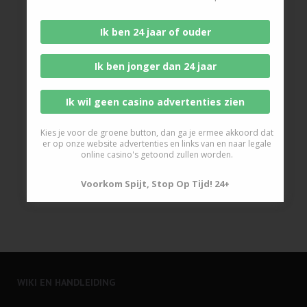
Ik ben 24 jaar of ouder
Ik ben jonger dan 24 jaar
Ik wil geen casino advertenties zien
Kies je voor de groene button, dan ga je ermee akkoord dat
er op onze website advertenties en links van en naar legale
online casino's getoond zullen worden.
Voorkom Spijt, Stop Op Tijd! 24+
WIKI EN HANDLEIDING