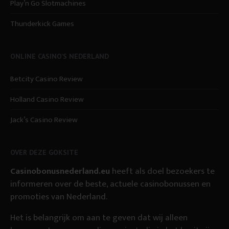
Play’n Go Slotmachines
Thunderkick Games
ONLINE CASINO’S NEDERLAND
Betcity Casino Review
Holland Casino Review
Jack’s Casino Review
OVER DEZE GOKSITE
Casinobonusnederland.eu
heeft als doel bezoekers te
informeren over de beste, actuele casinobonussen en
promoties van Nederland.
Het is belangrijk om aan te geven dat wij alleen