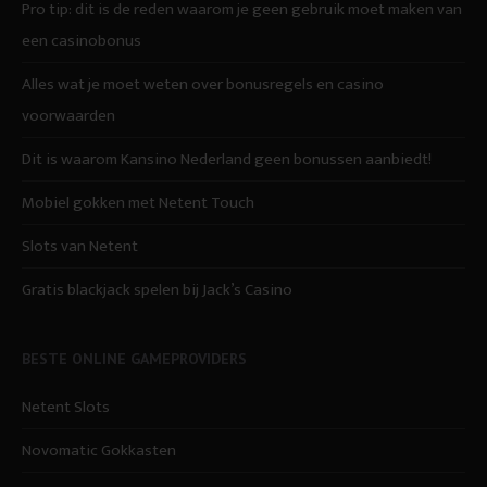
Pro tip: dit is de reden waarom je geen gebruik moet maken van
een casinobonus
Alles wat je moet weten over bonusregels en casino
voorwaarden
Dit is waarom Kansino Nederland geen bonussen aanbiedt!
Mobiel gokken met Netent Touch
Slots van Netent
Gratis blackjack spelen bij Jack’s Casino
BESTE ONLINE GAMEPROVIDERS
Netent Slots
Novomatic Gokkasten