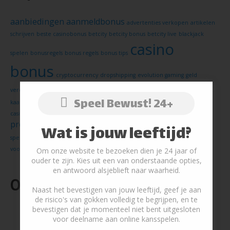
aanbiedingen
aanmeldbonus
advertenties verkopen
artikelen
schrijven
beste casinobonus
betcity
betcity bonus
betcity live
blackjack
casino
spelen
bonusregels
bonus regels
bonus tips
bonus
cryptocurrency
dropshipping
evolution gaming
geld
gratis gokken
verdienen
gokkasten spelen
jack's casino
jacks.nl
Speel Bewust! 24+
kansino
kansino.nl
kansino bonus
korting
kaartspel
live
casino
mobiel gokken
nadelen
netent
net entertainment
netent touch
promoties
Wat is jouw leeftijd?
registratie bonus
restricties
slots
smartphone casino
videoslots
spelregels
stockfotos
strategie
tablet gokken
tafelspel
voorwaarden
webshop starten
Om onze website te bezoeken dien je 24 jaar of
ouder te zijn. Kies uit een van onderstaande opties,
en antwoord alsjeblieft naar waarheid.
Onze Aanrader
Naast het bevestigen van jouw leeftijd, geef je aan
de risico's van gokken volledig te begrijpen, en te
bevestigen dat je momenteel niet bent uitgesloten
voor deelname aan online kansspelen.