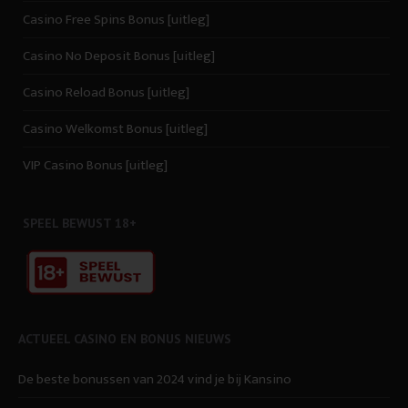
Casino Free Spins Bonus [uitleg]
Casino No Deposit Bonus [uitleg]
Casino Reload Bonus [uitleg]
Casino Welkomst Bonus [uitleg]
VIP Casino Bonus [uitleg]
SPEEL BEWUST 18+
ACTUEEL CASINO EN BONUS NIEUWS
De beste bonussen van 2024 vind je bij Kansino