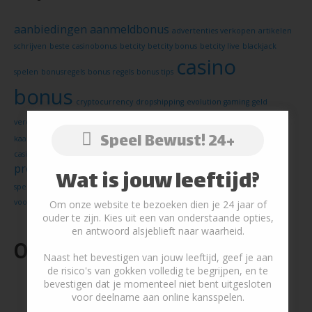
aanbiedingen
aanmeldbonus
advertenties verkopen
artikelen
schrijven
beste casinobonus
betcity
betcity bonus
betcity live
blackjack
casino
spelen
bonusregels
bonus regels
bonus tips
bonus
cryptocurrency
dropshipping
evolution gaming
geld
gratis gokken
verdienen
gokkasten spelen
jack's casino
jacks.nl
Speel Bewust! 24+
kansino
kansino.nl
kansino bonus
korting
kaartspel
live
casino
mobiel gokken
nadelen
netent
net entertainment
netent touch
promoties
Wat is jouw leeftijd?
registratie bonus
restricties
slots
smartphone casino
videoslots
spelregels
stockfotos
strategie
tablet gokken
tafelspel
voorwaarden
webshop starten
Om onze website te bezoeken dien je 24 jaar of
ouder te zijn. Kies uit een van onderstaande opties,
en antwoord alsjeblieft naar waarheid.
Onze Aanrader
Naast het bevestigen van jouw leeftijd, geef je aan
de risico's van gokken volledig te begrijpen, en te
bevestigen dat je momenteel niet bent uitgesloten
voor deelname aan online kansspelen.