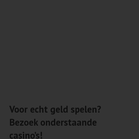
Voor echt geld spelen?
Bezoek onderstaande
casino’s!