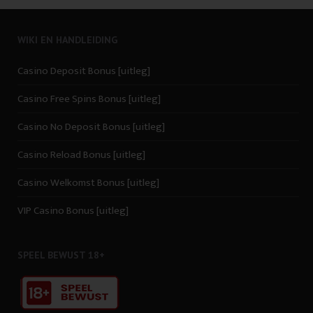
WIKI EN HANDLEIDING
Casino Deposit Bonus [uitleg]
Casino Free Spins Bonus [uitleg]
Casino No Deposit Bonus [uitleg]
Casino Reload Bonus [uitleg]
Casino Welkomst Bonus [uitleg]
VIP Casino Bonus [uitleg]
SPEEL BEWUST 18+