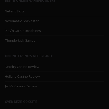
BESTE ONLINE GAMEPROVIDERS
Netent Slots
Novomatic Gokkasten
Play’n Go Slotmachines
Thunderkick Games
ONLINE CASINO’S NEDERLAND
Betcity Casino Review
Holland Casino Review
Jack’s Casino Review
OVER DEZE GOKSITE