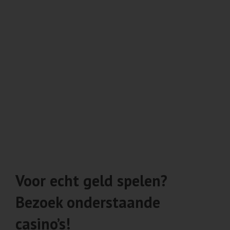
Voor echt geld spelen?
Bezoek onderstaande
casino’s!