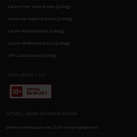
Casino Free Spins Bonus [uitleg]
Casino No Deposit Bonus [uitleg]
Casino Reload Bonus [uitleg]
Casino Welkomst Bonus [uitleg]
VIP Casino Bonus [uitleg]
SPEEL BEWUST 18+
ACTUEEL CASINO EN BONUS NIEUWS
De beste bonussen van 2024 vind je bij Kansino