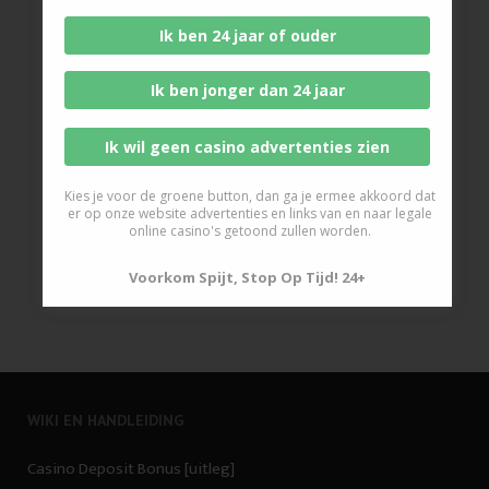
Ik ben 24 jaar of ouder
Ik ben jonger dan 24 jaar
Ik wil geen casino advertenties zien
Kies je voor de groene button, dan ga je ermee akkoord dat
er op onze website advertenties en links van en naar legale
online casino's getoond zullen worden.
Voorkom Spijt, Stop Op Tijd! 24+
WIKI EN HANDLEIDING
Casino Deposit Bonus [uitleg]