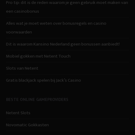
Pro tip: dit is de reden waarom je geen gebruik moet maken van
een casinobonus
Alles wat je moet weten over bonusregels en casino
voorwaarden
Dit is waarom Kansino Nederland geen bonussen aanbiedt!
Mobiel gokken met Netent Touch
Slots van Netent
Gratis blackjack spelen bij Jack’s Casino
BESTE ONLINE GAMEPROVIDERS
Netent Slots
Novomatic Gokkasten