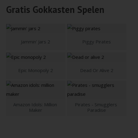
Gratis Gokkasten Spelen
Jammin' Jars 2
Piggy Pirates
Epic Monopoly 2
Dead Or Alive 2
Amazon Idols: Million 
Pirates - Smugglers 
Maker
Paradise