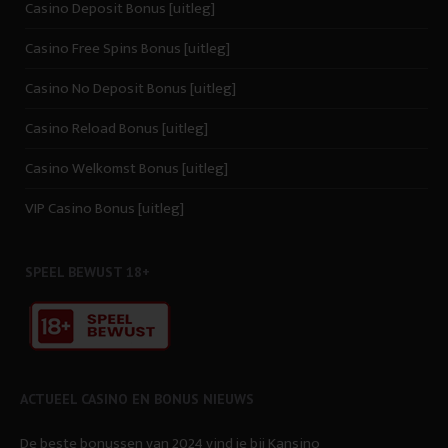
Casino Deposit Bonus [uitleg]
Casino Free Spins Bonus [uitleg]
Casino No Deposit Bonus [uitleg]
Casino Reload Bonus [uitleg]
Casino Welkomst Bonus [uitleg]
VIP Casino Bonus [uitleg]
SPEEL BEWUST 18+
ACTUEEL CASINO EN BONUS NIEUWS
De beste bonussen van 2024 vind je bij Kansino