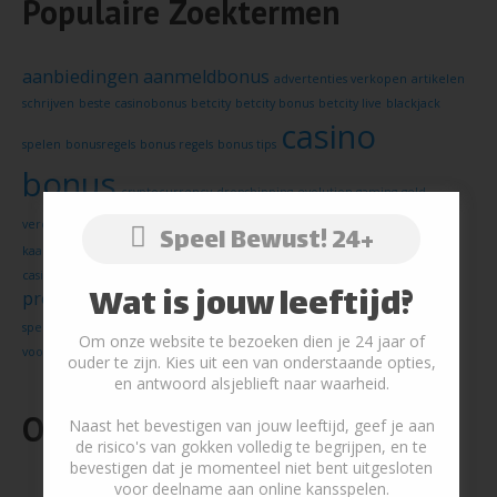
Populaire Zoektermen
aanbiedingen
aanmeldbonus
advertenties verkopen
artikelen
schrijven
beste casinobonus
betcity
betcity bonus
betcity live
blackjack
casino
spelen
bonusregels
bonus regels
bonus tips
bonus
cryptocurrency
dropshipping
evolution gaming
geld
gratis gokken
verdienen
gokkasten spelen
jack's casino
jacks.nl
Speel Bewust! 24+
kansino
kansino.nl
kansino bonus
korting
kaartspel
live
casino
mobiel gokken
nadelen
netent
net entertainment
netent touch
Wat is jouw leeftijd?
promoties
registratie bonus
restricties
slots
smartphone casino
videoslots
spelregels
stockfotos
strategie
tablet gokken
tafelspel
Om onze website te bezoeken dien je 24 jaar of
voorwaarden
webshop starten
ouder te zijn. Kies uit een van onderstaande opties,
en antwoord alsjeblieft naar waarheid.
Onze Aanrader
Naast het bevestigen van jouw leeftijd, geef je aan
de risico's van gokken volledig te begrijpen, en te
bevestigen dat je momenteel niet bent uitgesloten
voor deelname aan online kansspelen.