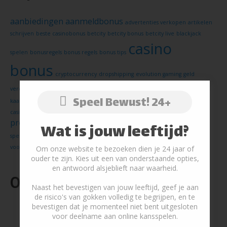
aanbiedingen
aanmeldbonus
advertenties verkopen
artikelen
schrijven
beste casinobonus
betcity
betcity bonus
betcity live
blackjack
casino
spelen
bonusregels
bonus regels
bonus tips
bonus
cryptocurrency
dropshipping
evolution gaming
geld
gratis gokken
verdienen
gokkasten spelen
jack's casino
jacks.nl
Speel Bewust! 24+
kansino
kansino.nl
kansino bonus
korting
kaartspel
live
casino
mobiel gokken
nadelen
netent
net entertainment
netent touch
promoties
Wat is jouw leeftijd?
registratie bonus
restricties
slots
smartphone casino
videoslots
spelregels
stockfotos
strategie
tablet gokken
tafelspel
voorwaarden
webshop starten
Om onze website te bezoeken dien je 24 jaar of
ouder te zijn. Kies uit een van onderstaande opties,
en antwoord alsjeblieft naar waarheid.
Onze Aanrader
Naast het bevestigen van jouw leeftijd, geef je aan
de risico's van gokken volledig te begrijpen, en te
bevestigen dat je momenteel niet bent uitgesloten
voor deelname aan online kansspelen.