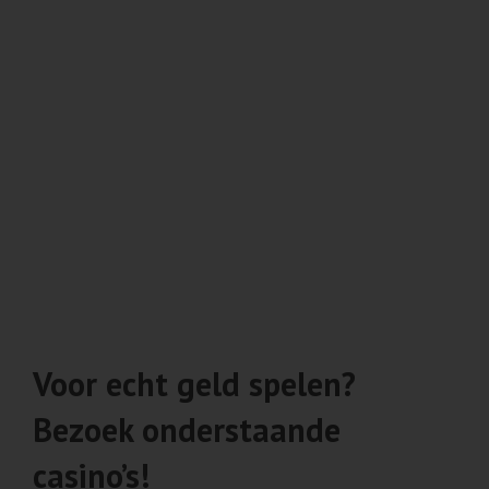
Voor echt geld spelen?
Bezoek onderstaande
casino’s!