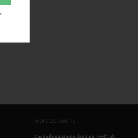
te
.
OVER DEZE GOKSITE
Casinobonusnederland.eu
heeft als