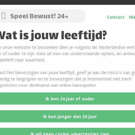
 onderstaande casino’s!
Speel Bewust! 24+
Contact
Ni
at is jouw leeftijd?
REVIEW SCORE
 onze website te bezoeken dien je volgens de Nederlandse wet
r of ouder te zijn. Kies uit een van onderstaande opties, en antw
jeblieft naar waarheid.
SPEEL MEE
st het bevestigen van jouw leeftijd, geef je aan de risico's van 
lledig te begrijpen en te bevestigen dat je momenteel niet bent
tgesloten voor deelname aan online kansspelen.
SPEEL MEE
Ik ben 24 jaar of ouder
Ik ben jonger dan 24 jaar
SPEEL MEE
Ik wil geen casino advertenties zien