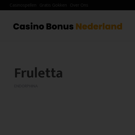
Casinospellen
Gratis Gokken
Over Ons
Fruletta
ENDORPHINA