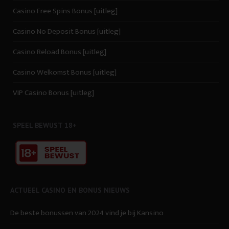
Casino Free Spins Bonus [uitleg]
Casino No Deposit Bonus [uitleg]
Casino Reload Bonus [uitleg]
Casino Welkomst Bonus [uitleg]
VIP Casino Bonus [uitleg]
SPEEL BEWUST 18+
ACTUEEL CASINO EN BONUS NIEUWS
De beste bonussen van 2024 vind je bij Kansino