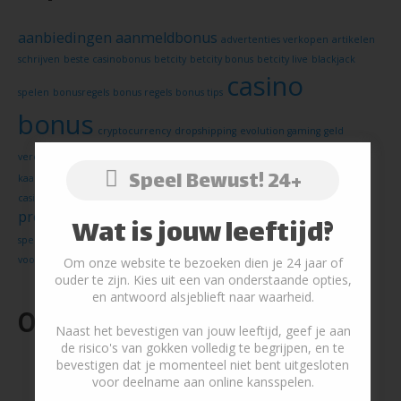
aanbiedingen
aanmeldbonus
advertenties verkopen
artikelen
schrijven
beste casinobonus
betcity
betcity bonus
betcity live
blackjack
casino
spelen
bonusregels
bonus regels
bonus tips
bonus
cryptocurrency
dropshipping
evolution gaming
geld
gratis gokken
verdienen
gokkasten spelen
jack's casino
jacks.nl
Speel Bewust! 24+
kansino
kansino.nl
kansino bonus
korting
kaartspel
live
casino
mobiel gokken
nadelen
netent
net entertainment
netent touch
promoties
Wat is jouw leeftijd?
registratie bonus
restricties
slots
smartphone casino
videoslots
spelregels
stockfotos
strategie
tablet gokken
tafelspel
voorwaarden
webshop starten
Om onze website te bezoeken dien je 24 jaar of
ouder te zijn. Kies uit een van onderstaande opties,
en antwoord alsjeblieft naar waarheid.
Onze Aanrader
Naast het bevestigen van jouw leeftijd, geef je aan
de risico's van gokken volledig te begrijpen, en te
bevestigen dat je momenteel niet bent uitgesloten
voor deelname aan online kansspelen.