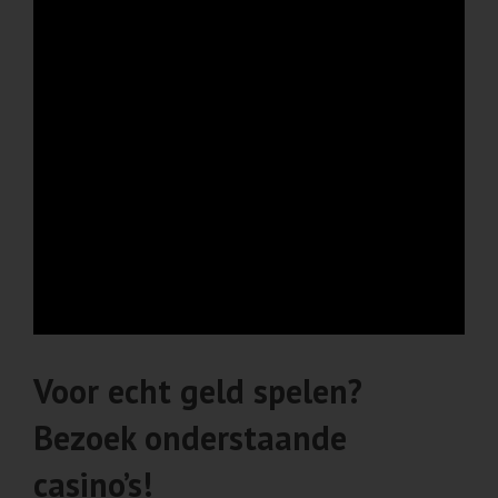
Voor echt geld spelen?
Bezoek onderstaande
casino’s!