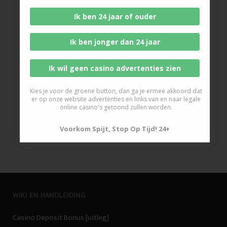
Ik ben 24 jaar of ouder
Ik ben jonger dan 24 jaar
Ik wil geen casino advertenties zien
Kies je voor de groene button, dan ga je ermee akkoord dat
er op onze website advertenties en links van en naar legale
online casino's getoond zullen worden.
Voorkom Spijt, Stop Op Tijd! 24+
WIKI EN HANDLEIDING
Casino Deposit Bonus [uitleg]