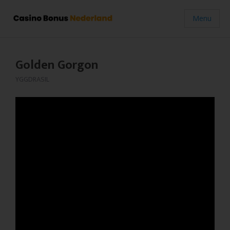
Menu
Golden Gorgon
YGGDRASIL