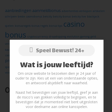
aanbiedingen
aanmeldbonus
advertenties verkopen
artikelen
schrijven
beste casinobonus
betcity
betcity bonus
betcity live
blackjack
casino
spelen
bonusregels
bonus regels
bonus tips
bonus
cryptocurrency
dropshipping
evolution gaming
geld
gratis gokken
verdienen
gokkasten spelen
jack's casino
jacks.nl
Speel Bewust! 24+
kansino
kansino.nl
kansino bonus
korting
kaartspel
live
casino
mobiel gokken
nadelen
netent
net entertainment
netent touch
promoties
Wat is jouw leeftijd?
registratie bonus
restricties
slots
smartphone casino
videoslots
spelregels
stockfotos
strategie
tablet gokken
tafelspel
voorwaarden
webshop starten
Om onze website te bezoeken dien je 24 jaar of
ouder te zijn. Kies uit een van onderstaande opties,
en antwoord alsjeblieft naar waarheid.
Onze Aanrader
Naast het bevestigen van jouw leeftijd, geef je aan
de risico's van gokken volledig te begrijpen, en te
bevestigen dat je momenteel niet bent uitgesloten
voor deelname aan online kansspelen.