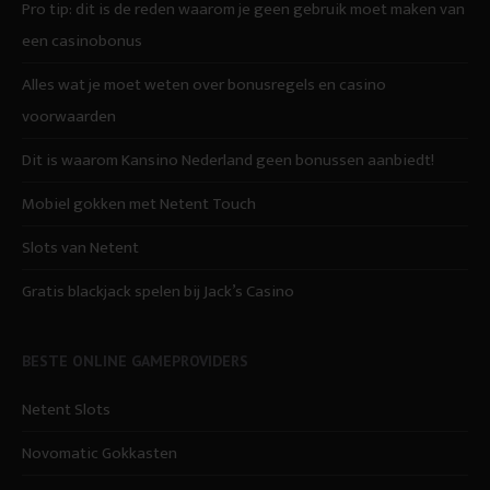
Pro tip: dit is de reden waarom je geen gebruik moet maken van
een casinobonus
Alles wat je moet weten over bonusregels en casino
voorwaarden
Dit is waarom Kansino Nederland geen bonussen aanbiedt!
Mobiel gokken met Netent Touch
Slots van Netent
Gratis blackjack spelen bij Jack’s Casino
BESTE ONLINE GAMEPROVIDERS
Netent Slots
Novomatic Gokkasten