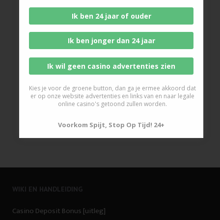
Ik ben 24 jaar of ouder
Ik ben jonger dan 24 jaar
Ik wil geen casino advertenties zien
Kies je voor de groene button, dan ga je ermee akkoord dat
er op onze website advertenties en links van en naar legale
online casino's getoond zullen worden.
Voorkom Spijt, Stop Op Tijd! 24+
WIKI EN HANDLEIDING
Casino Deposit Bonus [uitleg]