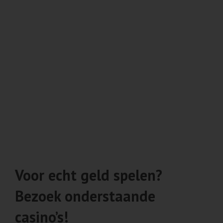
Voor echt geld spelen?
Bezoek onderstaande
casino’s!