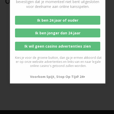
Onze Aanrader
bevestigen dat je momenteel niet bent uitgesloten
voor deelname aan online kansspelen.
Ik ben 24 jaar of ouder
Ik ben jonger dan 24 jaar
Ik wil geen casino advertenties zien
Kies je voor de groene button, dan ga je ermee akkoord dat
er op onze website advertenties en links van en naar legale
online casino's getoond zullen worden.
Voorkom Spijt, Stop Op Tijd! 24+