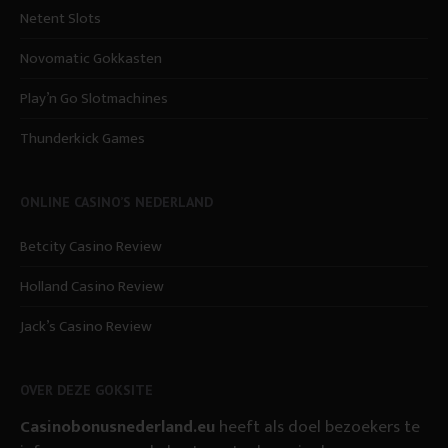
Netent Slots
Novomatic Gokkasten
Play’n Go Slotmachines
Thunderkick Games
ONLINE CASINO’S NEDERLAND
Betcity Casino Review
Holland Casino Review
Jack’s Casino Review
OVER DEZE GOKSITE
Casinobonusnederland.eu
heeft als doel bezoekers te