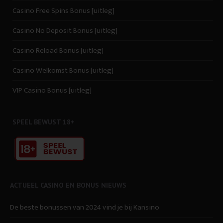
Casino Free Spins Bonus [uitleg]
Casino No Deposit Bonus [uitleg]
Casino Reload Bonus [uitleg]
Casino Welkomst Bonus [uitleg]
VIP Casino Bonus [uitleg]
SPEEL BEWUST 18+
ACTUEEL CASINO EN BONUS NIEUWS
De beste bonussen van 2024 vind je bij Kansino