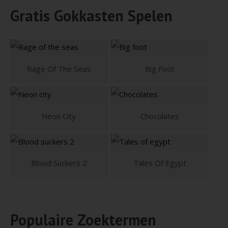
Gratis Gokkasten Spelen
Rage Of The Seas
Big Foot
Neon City
Chocolates
Blood Suckers 2
Tales Of Egypt
Populaire Zoektermen