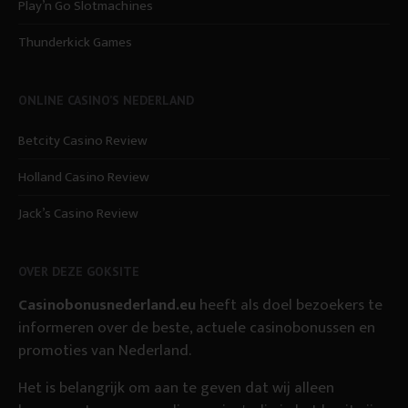
Play’n Go Slotmachines
Thunderkick Games
ONLINE CASINO’S NEDERLAND
Betcity Casino Review
Holland Casino Review
Jack’s Casino Review
OVER DEZE GOKSITE
Casinobonusnederland.eu
heeft als doel bezoekers te
informeren over de beste, actuele casinobonussen en
promoties van Nederland.
Het is belangrijk om aan te geven dat wij alleen