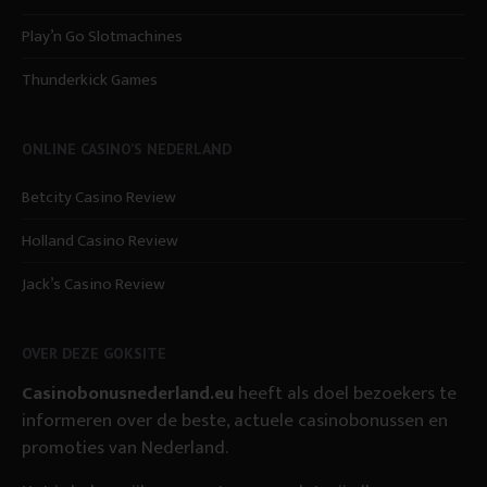
Play’n Go Slotmachines
Thunderkick Games
ONLINE CASINO’S NEDERLAND
Betcity Casino Review
Holland Casino Review
Jack’s Casino Review
OVER DEZE GOKSITE
Casinobonusnederland.eu
heeft als doel bezoekers te
informeren over de beste, actuele casinobonussen en
promoties van Nederland.