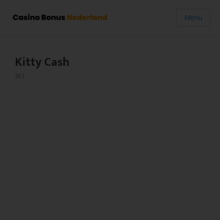
Menu
Kitty Cash
1X2