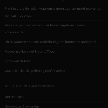
Pro tip: dit is de reden waarom je geen gebruik moet maken van
een casinobonus
Alles wat je moet weten over bonusregels en casino
voorwaarden
Dit is waarom Kansino Nederland geen bonussen aanbiedt!
Mobiel gokken met Netent Touch
Slots van Netent
Gratis blackjack spelen bij Jack’s Casino
BESTE ONLINE GAMEPROVIDERS
Netent Slots
Novomatic Gokkasten