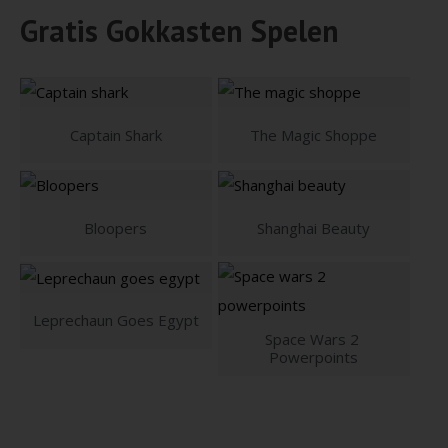
Gratis Gokkasten Spelen
Captain Shark
The Magic Shoppe
Bloopers
Shanghai Beauty
Leprechaun Goes Egypt
Space Wars 2 
Powerpoints