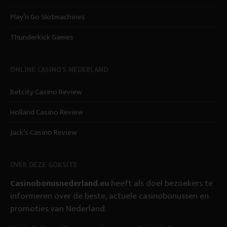
Play’n Go Slotmachines
Thunderkick Games
ONLINE CASINO’S NEDERLAND
Betcity Casino Review
Holland Casino Review
Jack’s Casino Review
OVER DEZE GOKSITE
Casinobonusnederland.eu
heeft als doel bezoekers te
informeren over de beste, actuele casinobonussen en
promoties van Nederland.