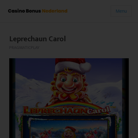
Menu
Leprechaun Carol
PRAGMATICPLAY