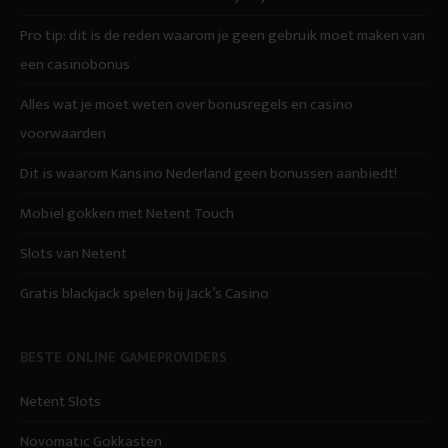
Pro tip: dit is de reden waarom je geen gebruik moet maken van
een casinobonus
Alles wat je moet weten over bonusregels en casino
voorwaarden
Dit is waarom Kansino Nederland geen bonussen aanbiedt!
Mobiel gokken met Netent Touch
Slots van Netent
Gratis blackjack spelen bij Jack’s Casino
BESTE ONLINE GAMEPROVIDERS
Netent Slots
Novomatic Gokkasten