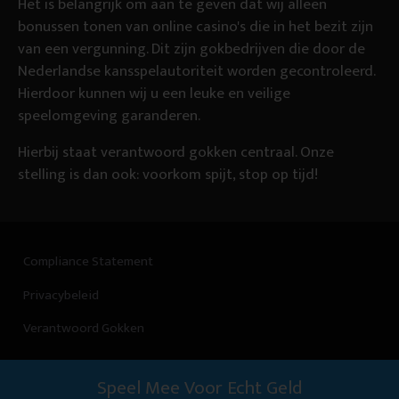
Het is belangrijk om aan te geven dat wij alleen
bonussen tonen van online casino's die in het bezit zijn
van een vergunning. Dit zijn gokbedrijven die door de
Nederlandse kansspelautoriteit worden gecontroleerd.
Hierdoor kunnen wij u een leuke en veilige
speelomgeving garanderen.
Hierbij staat verantwoord gokken centraal. Onze
stelling is dan ook: voorkom spijt, stop op tijd!
Compliance Statement
Privacybeleid
Verantwoord Gokken
Speel Mee Voor Echt Geld