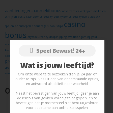
aanbiedingen
aanmeldbonus
advertenties verkopen
artikelen
schrijven
beste casinobonus
betcity
betcity bonus
betcity live
blackjack
casino
spelen
bonusregels
bonus regels
bonus tips
bonus
cryptocurrency
dropshipping
evolution gaming
geld
gratis gokken
verdienen
gokkasten spelen
jack's casino
jacks.nl
Speel Bewust! 24+
kansino
kansino.nl
kansino bonus
korting
kaartspel
live
casino
mobiel gokken
nadelen
netent
net entertainment
netent touch
promoties
Wat is jouw leeftijd?
registratie bonus
restricties
slots
smartphone casino
videoslots
spelregels
stockfotos
strategie
tablet gokken
tafelspel
voorwaarden
webshop starten
Om onze website te bezoeken dien je 24 jaar of
ouder te zijn. Kies uit een van onderstaande opties,
en antwoord alsjeblieft naar waarheid.
Onze Aanrader
Naast het bevestigen van jouw leeftijd, geef je aan
de risico's van gokken volledig te begrijpen, en te
bevestigen dat je momenteel niet bent uitgesloten
voor deelname aan online kansspelen.