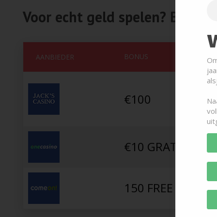
Voor echt geld spelen? Bezoek
W
BONUS
AANBIEDER
Om
jaa
als
€100
Naa
vo
ui
€10 GRATIS
150 FREE SPINS