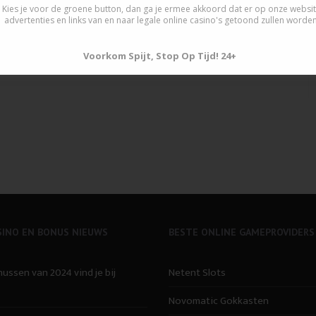
Kies je voor de groene button, dan ga je ermee akkoord dat er op onze websi
advertenties en links van en naar legale online casino's getoond zullen worden
Voorkom Spijt, Stop Op Tijd! 24+
SINO EN BONUS NIEUWS
BESTE ONLINE GAMEPROVIDERS
ussen van 2024 vind je bij
Netent Slots
Novomatic Gokkasten