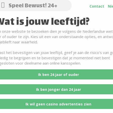
Speel Bewust! 24+
Contact
Ni
 onderstaande casino’s!
at is jouw leeftijd?
REVIEW SCORE
 onze website te bezoeken dien je volgens de Nederlandse wet
r of ouder te zijn. Kies uit een van onderstaande opties, en antw
jeblieft naar waarheid.
SPEEL MEE
st het bevestigen van jouw leeftijd, geef je aan de risico's van 
lledig te begrijpen en te bevestigen dat je momenteel niet bent
tgesloten voor deelname aan online kansspelen.
Ik ben 24 jaar of ouder
SPEEL MEE
Ik ben jonger dan 24 jaar
SPEEL MEE
Ik wil geen casino advertenties zien