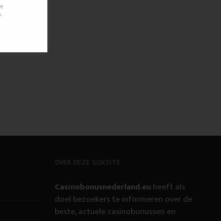
te
.
OVER DEZE GOKSITE
Casinobonusnederland.eu
heeft als
doel bezoekers te informeren over de
beste, actuele casinobonussen en