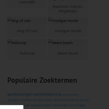
Luxurylife
Shamrock Holmes 
Megaways
King Of Cats
Hooligan Hustle
Robocop
Miami Beach
Populaire Zoektermen
aanbiedingen
aanmeldbonus
advertenties
verkopen
artikelen schrijven
beste casinobonus
betcity
betcity
bonus
betcity live
blackjack spelen
bonusregels
bonus regels