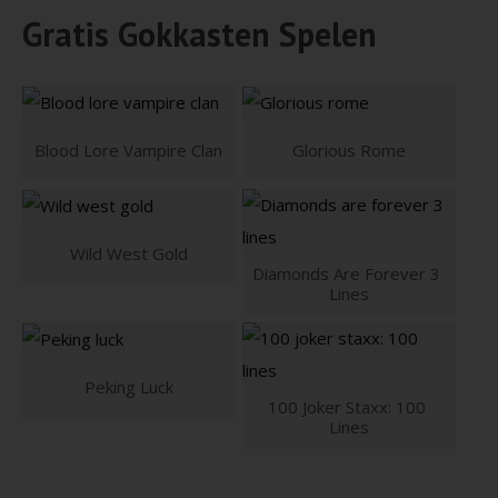
Gratis Gokkasten Spelen
Blood Lore Vampire Clan
Glorious Rome
Wild West Gold
Diamonds Are Forever 3 
Lines
Peking Luck
100 Joker Staxx: 100 
Lines