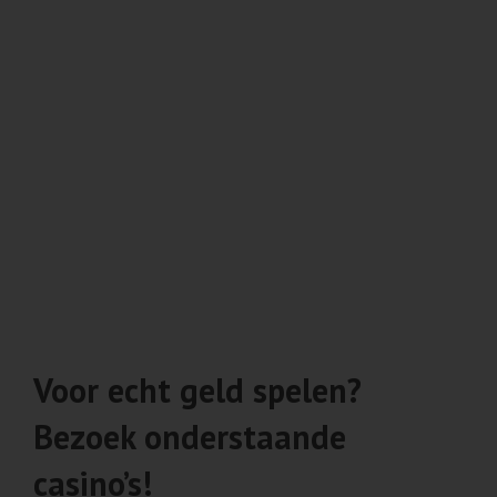
Voor echt geld spelen?
Bezoek onderstaande
casino’s!