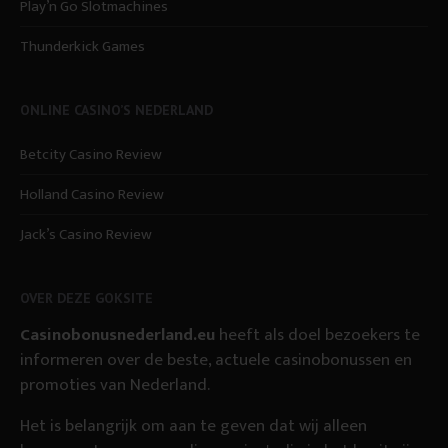
Play’n Go Slotmachines
Thunderkick Games
ONLINE CASINO’S NEDERLAND
Betcity Casino Review
Holland Casino Review
Jack’s Casino Review
OVER DEZE GOKSITE
Casinobonusnederland.eu
heeft als doel bezoekers te
informeren over de beste, actuele casinobonussen en
promoties van Nederland.
Het is belangrijk om aan te geven dat wij alleen