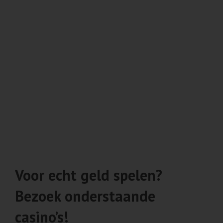
Voor echt geld spelen?
Bezoek onderstaande
casino’s!