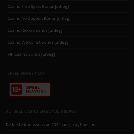
Casino Free Spins Bonus [uitleg]
Casino No Deposit Bonus [uitleg]
Casino Reload Bonus [uitleg]
Casino Welkomst Bonus [uitleg]
VIP Casino Bonus [uitleg]
SPEEL BEWUST 18+
ACTUEEL CASINO EN BONUS NIEUWS
De beste bonussen van 2024 vind je bij Kansino