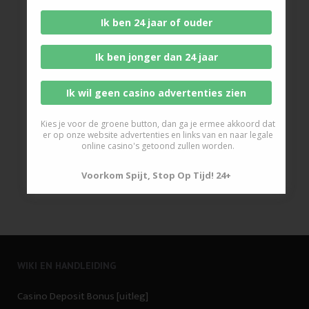
Ik ben 24 jaar of ouder
Ik ben jonger dan 24 jaar
Ik wil geen casino advertenties zien
Kies je voor de groene button, dan ga je ermee akkoord dat
er op onze website advertenties en links van en naar legale
online casino's getoond zullen worden.
Voorkom Spijt, Stop Op Tijd! 24+
WIKI EN HANDLEIDING
Casino Deposit Bonus [uitleg]