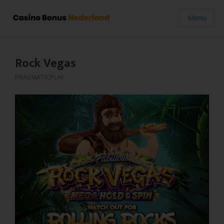
Menu
Rock Vegas
PRAGMATICPLAY