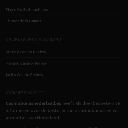
Play’n Go Slotmachines
Thunderkick Games
ONLINE CASINO’S NEDERLAND
Betcity Casino Review
Holland Casino Review
Jack’s Casino Review
OVER DEZE GOKSITE
Casinobonusnederland.eu
heeft als doel bezoekers te
informeren over de beste, actuele casinobonussen en
promoties van Nederland.