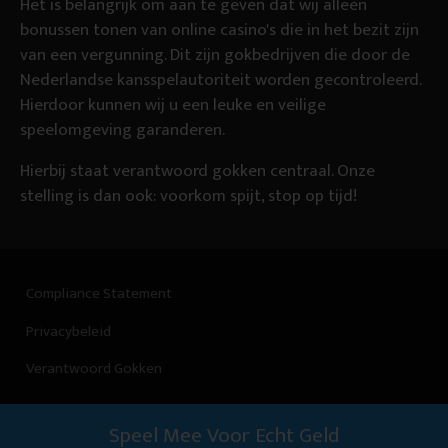
Het is belangrijk om aan te geven dat wij alleen
bonussen tonen van online casino's die in het bezit zijn
van een vergunning. Dit zijn gokbedrijven die door de
Nederlandse kansspelautoriteit worden gecontroleerd.
Hierdoor kunnen wij u een leuke en veilige
speelomgeving garanderen.
Hierbij staat verantwoord gokken centraal. Onze
stelling is dan ook: voorkom spijt, stop op tijd!
Compliance Statement
Privacybeleid
Verantwoord Gokken
Speel Mee Voor Echt Geld