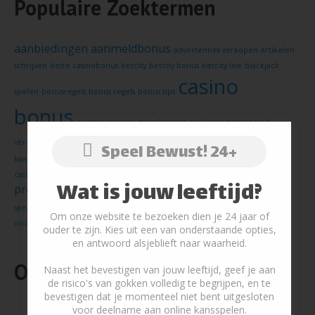
Populaire Zoektermen
aanbiedingen
aanmeldbonus
advertenties verkopen
artikelen
schrijven
beste casinobonus
betcity
betcity bonus
betcity live
blackjack
casino
spelen
bonusregels
bonus regels
bonus tips
bonus
cryptocurrency
dropshipping
evolution gaming
geld
gratis gokken
verdienen
gokkasten spelen
jack's casino
jacks.nl
Speel Bewust! 24+
kansino
kansino.nl
kansino bonus
korting
kaartspel
live
casino
mobiel gokken
nadelen
netent
net entertainment
netent touch
Wat is jouw leeftijd?
promoties
registratie bonus
restricties
slots
smartphone casino
videoslots
spelregels
stockfotos
strategie
tablet gokken
tafelspel
Om onze website te bezoeken dien je 24 jaar of
voorwaarden
webshop starten
ouder te zijn. Kies uit een van onderstaande opties,
en antwoord alsjeblieft naar waarheid.
Onze Aanrader
Naast het bevestigen van jouw leeftijd, geef je aan
de risico's van gokken volledig te begrijpen, en te
bevestigen dat je momenteel niet bent uitgesloten
voor deelname aan online kansspelen.