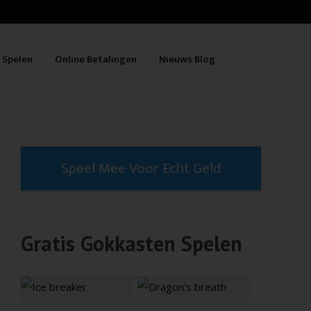
s Spelen
Online Betalingen
Nieuws Blog
Speel Mee Voor Echt Geld
Gratis Gokkasten Spelen