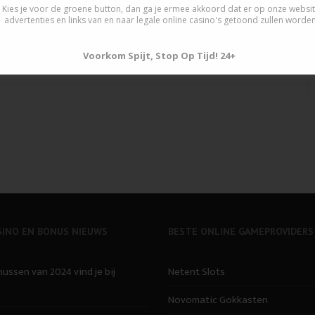
Kies je voor de groene button, dan ga je ermee akkoord dat er op onze websi
advertenties en links van en naar legale online casino's getoond zullen worden
Voorkom Spijt, Stop Op Tijd! 24+
SINO EN BONUS NIEUWS
BESTE ONLINE GAMEPROVIDERS
ussen van 2024 vind je bij
Netent Slots
Novomatic Gokkasten