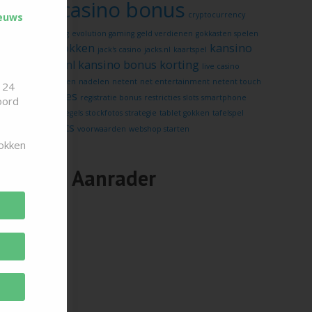
casino bonus
bonus tips
cryptocurrency
euws
dropshipping
evolution gaming
geld verdienen
gokkasten spelen
gratis gokken
kansino
jack's casino
jacks.nl
kaartspel
kansino.nl
kansino bonus
korting
live casino
mobiel gokken
nadelen
netent
net entertainment
netent touch
 24
promoties
registratie bonus
restricties
slots
smartphone
oord
casino
spelregels
stockfotos
strategie
tablet gokken
tafelspel
videoslots
voorwaarden
webshop starten
gokken
Onze Aanrader