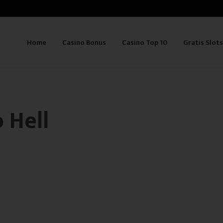
Home
Casino Bonus
Casino Top 10
Gratis Slot
 Hell