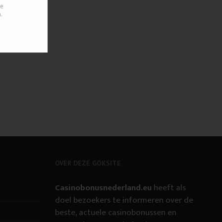
te
.
OVER DEZE GOKSITE
Casinobonusnederland.eu
heeft als
doel bezoekers te informeren over de
beste, actuele casinobonussen en