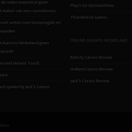
 is de reden waarom je geen
Play’n Go Slotmachines
t maken van een casinobonus
Thunderkick Games
 moet weten over bonusregels en
waarden
ONLINE CASINO’S NEDERLAND
om Kansino Nederland geen
nbiedt!
Betcity Casino Review
en met Netent Touch
Holland Casino Review
tent
Jack’s Casino Review
ack spelen bij Jack’s Casino
okken