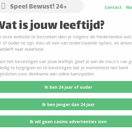
Speel Bewust! 24+
Contact
Ni
 onderstaande casino’s!
at is jouw leeftijd?
REVIEW SCORE
 onze website te bezoeken dien je volgens de Nederlandse wet
r of ouder te zijn. Kies uit een van onderstaande opties, en antw
jeblieft naar waarheid.
SPEEL MEE
st het bevestigen van jouw leeftijd, geef je aan de risico's van 
lledig te begrijpen en te bevestigen dat je momenteel niet bent
tgesloten voor deelname aan online kansspelen.
Ik ben 24 jaar of ouder
SPEEL MEE
Ik ben jonger dan 24 jaar
SPEEL MEE
Ik wil geen casino advertenties zien