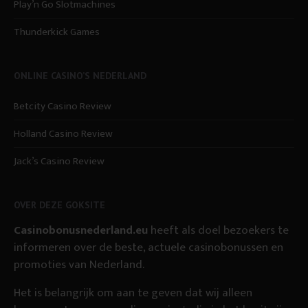
Play’n Go Slotmachines
Thunderkick Games
ONLINE CASINO’S NEDERLAND
Betcity Casino Review
Holland Casino Review
Jack’s Casino Review
OVER DEZE GOKSITE
Casinobonusnederland.eu
heeft als doel bezoekers te
informeren over de beste, actuele casinobonussen en
promoties van Nederland.
Het is belangrijk om aan te geven dat wij alleen