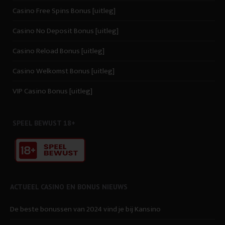
Casino Free Spins Bonus [uitleg]
Casino No Deposit Bonus [uitleg]
Casino Reload Bonus [uitleg]
Casino Welkomst Bonus [uitleg]
VIP Casino Bonus [uitleg]
SPEEL BEWUST 18+
ACTUEEL CASINO EN BONUS NIEUWS
De beste bonussen van 2024 vind je bij Kansino