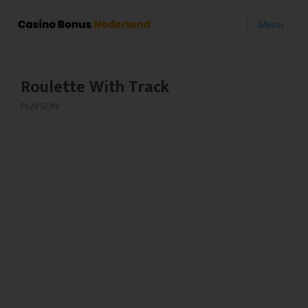
Menu
Roulette With Track
PLAYSON