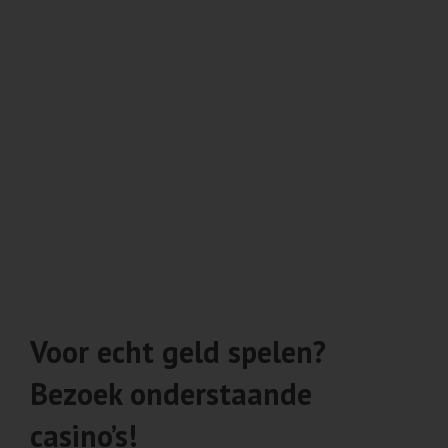
Voor echt geld spelen?
Bezoek onderstaande
casino’s!