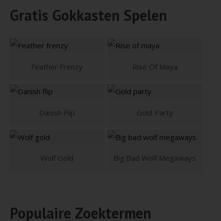
Gratis Gokkasten Spelen
Feather Frenzy
Rise Of Maya
Danish Flip
Gold Party
Wolf Gold
Big Bad Wolf Megaways
Populaire Zoektermen