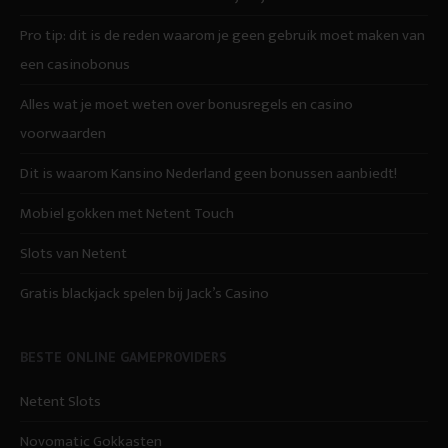
Pro tip: dit is de reden waarom je geen gebruik moet maken van
een casinobonus
Alles wat je moet weten over bonusregels en casino
voorwaarden
Dit is waarom Kansino Nederland geen bonussen aanbiedt!
Mobiel gokken met Netent Touch
Slots van Netent
Gratis blackjack spelen bij Jack’s Casino
BESTE ONLINE GAMEPROVIDERS
Netent Slots
Novomatic Gokkasten