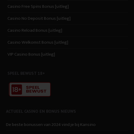
Casino Free Spins Bonus [uitleg]
Casino No Deposit Bonus [uitleg]
Casino Reload Bonus [uitleg]
Casino Welkomst Bonus [uitleg]
VIP Casino Bonus [uitleg]
SPEEL BEWUST 18+
ACTUEEL CASINO EN BONUS NIEUWS
De beste bonussen van 2024 vind je bij Kansino