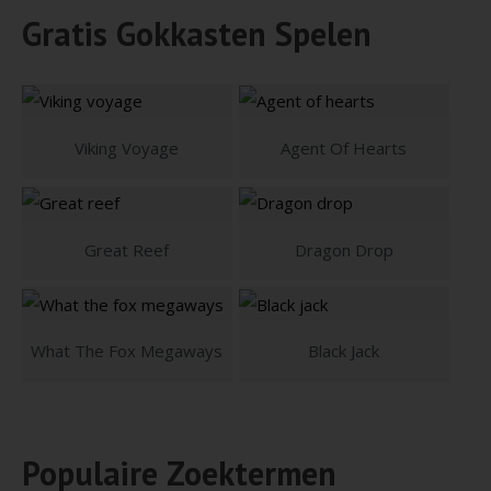
Gratis Gokkasten Spelen
Viking Voyage
Agent Of Hearts
Great Reef
Dragon Drop
What The Fox Megaways
Black Jack
Populaire Zoektermen