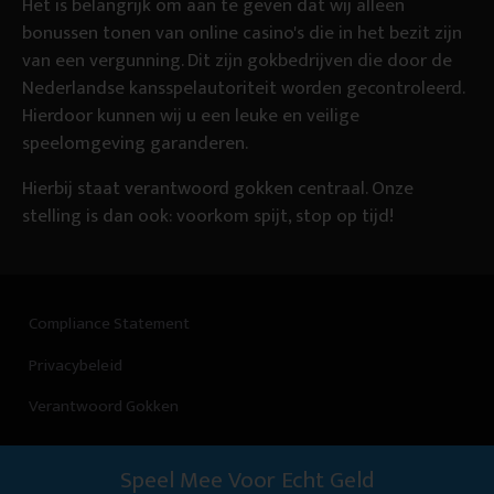
Het is belangrijk om aan te geven dat wij alleen
bonussen tonen van online casino's die in het bezit zijn
van een vergunning. Dit zijn gokbedrijven die door de
Nederlandse kansspelautoriteit worden gecontroleerd.
Hierdoor kunnen wij u een leuke en veilige
speelomgeving garanderen.
Hierbij staat verantwoord gokken centraal. Onze
stelling is dan ook: voorkom spijt, stop op tijd!
Compliance Statement
Privacybeleid
Verantwoord Gokken
Speel Mee Voor Echt Geld