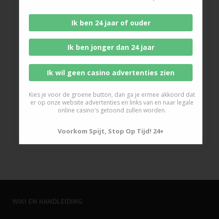
Ik ben 24 jaar of ouder
Ik ben jonger dan 24 jaar
Ik wil geen casino advertenties zien
Kies je voor de groene button, dan ga je ermee akkoord dat
er op onze website advertenties en links van en naar legale
online casino's getoond zullen worden.
Voorkom Spijt, Stop Op Tijd! 24+
WIKI EN HANDLEIDING