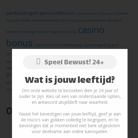
aanbiedingen
aanmeldbonus
advertenties verkopen
artikelen
schrijven
beste casinobonus
betcity
betcity bonus
betcity live
blackjack
casino
spelen
bonusregels
bonus regels
bonus tips
bonus
cryptocurrency
dropshipping
evolution gaming
geld
gratis gokken
verdienen
gokkasten spelen
jack's casino
jacks.nl
Speel Bewust! 24+
kansino
kansino.nl
kansino bonus
korting
kaartspel
live
casino
mobiel gokken
nadelen
netent
net entertainment
netent touch
promoties
Wat is jouw leeftijd?
registratie bonus
restricties
slots
smartphone casino
videoslots
spelregels
stockfotos
strategie
tablet gokken
tafelspel
voorwaarden
webshop starten
Om onze website te bezoeken dien je 24 jaar of
ouder te zijn. Kies uit een van onderstaande opties,
en antwoord alsjeblieft naar waarheid.
Onze Aanrader
Naast het bevestigen van jouw leeftijd, geef je aan
de risico's van gokken volledig te begrijpen, en te
bevestigen dat je momenteel niet bent uitgesloten
voor deelname aan online kansspelen.