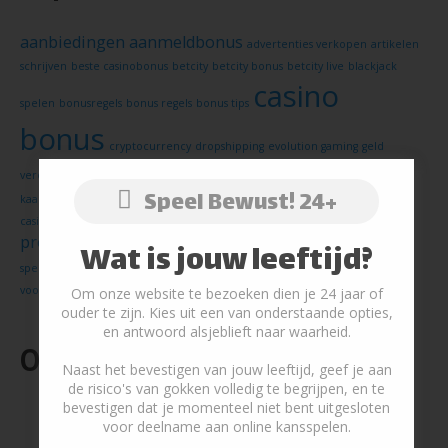
aanbiedingen
aanmeldbonus
advertenties verkopen
artikelen
schrijven
beste casinobonus
betcity
betcity bonus
betcity live
blackjack
casino
spelen
bonusregels
bonus regels
bonus tips
bonus
cryptocurrency
dropshipping
evolution gaming
geld
gratis gokken
verdienen
gokkasten spelen
jack's casino
jacks.nl
Speel Bewust! 24+
kansino
kansino.nl
kansino bonus
korting
kaartspel
live
casino
mobiel gokken
nadelen
netent
net entertainment
netent touch
promoties
Wat is jouw leeftijd?
registratie bonus
restricties
slots
smartphone casino
videoslots
spelregels
stockfotos
strategie
tablet gokken
tafelspel
voorwaarden
webshop starten
Om onze website te bezoeken dien je 24 jaar of
ouder te zijn. Kies uit een van onderstaande opties,
en antwoord alsjeblieft naar waarheid.
Onze Aanrader
Naast het bevestigen van jouw leeftijd, geef je aan
de risico's van gokken volledig te begrijpen, en te
bevestigen dat je momenteel niet bent uitgesloten
voor deelname aan online kansspelen.