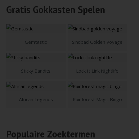
Gratis Gokkasten Spelen
Gemtastic
Sindbad Golden Voyage
Sticky Bandits
Lock It Link Nightlife
African Legends
Rainforest Magic Bingo
Populaire Zoektermen