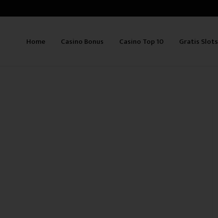
Home
Casino Bonus
Casino Top 10
Gratis Slot