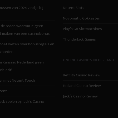
ussen van 2024 vind je bij
Netent Slots
Novomatic Gokkasten
 is de reden waarom je geen
Play’n Go Slotmachines
t maken van een casinobonus
Thunderkick Games
 moet weten over bonusregels en
waarden
ONLINE CASINO’S NEDERLAND
om Kansino Nederland geen
nbiedt!
Betcity Casino Review
en met Netent Touch
Holland Casino Review
tent
Jack’s Casino Review
ack spelen bij Jack’s Casino