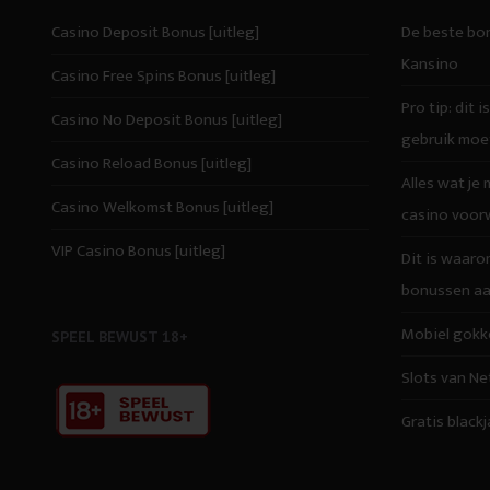
Casino Deposit Bonus [uitleg]
De beste bon
Kansino
Casino Free Spins Bonus [uitleg]
Pro tip: dit
Casino No Deposit Bonus [uitleg]
gebruik moe
Casino Reload Bonus [uitleg]
Alles wat je
Casino Welkomst Bonus [uitleg]
casino voor
VIP Casino Bonus [uitleg]
Dit is waar
bonussen aa
Mobiel gokk
SPEEL BEWUST 18+
Slots van Ne
Gratis blackj