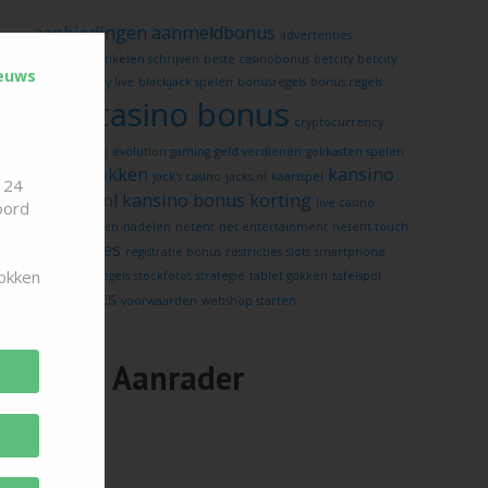
aanbiedingen
aanmeldbonus
advertenties
verkopen
artikelen schrijven
beste casinobonus
betcity
betcity
euws
bonus
betcity live
blackjack spelen
bonusregels
bonus regels
casino bonus
bonus tips
cryptocurrency
dropshipping
evolution gaming
geld verdienen
gokkasten spelen
gratis gokken
kansino
jack's casino
jacks.nl
kaartspel
 24
kansino.nl
kansino bonus
korting
live casino
oord
mobiel gokken
nadelen
netent
net entertainment
netent touch
promoties
registratie bonus
restricties
slots
smartphone
gokken
casino
spelregels
stockfotos
strategie
tablet gokken
tafelspel
videoslots
voorwaarden
webshop starten
Onze Aanrader