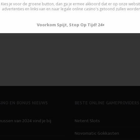
Kies je voor de groene button, dan ga je ermee akkoord dat er op onze websi
advertenties en links van en naar legale online casino's getoond zullen worden
Voorkom Spijt, Stop Op Tijd! 24+
SINO EN BONUS NIEUWS
BESTE ONLINE GAMEPROVIDERS
ussen van 2024 vind je bij
Netent Slots
Novomatic Gokkasten