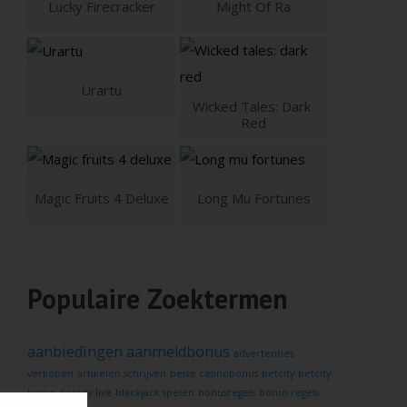
Lucky Firecracker
Might Of Ra
Urartu
Wicked Tales: Dark 
Red
Magic Fruits 4 Deluxe
Long Mu Fortunes
Populaire Zoektermen
aanbiedingen
aanmeldbonus
advertenties
verkopen
artikelen schrijven
beste casinobonus
betcity
betcity
bonus
betcity live
blackjack spelen
bonusregels
bonus regels