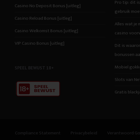
Pro tip: dit
Casino No Deposit Bonus [uitleg]
gebruik moe
Casino Reload Bonus [uitleg]
Alles wat je
Casino Welkomst Bonus [uitleg]
casino voor
VIP Casino Bonus [uitleg]
Dit is waar
bonussen aa
Mobiel gokk
SPEEL BEWUST 18+
Slots van Ne
Gratis blackj
Compliance Statement
Privacybeleid
Verantwoord G