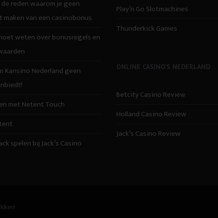
 is de reden waarom je geen
Play’n Go Slotmachines
t maken van een casinobonus
Thunderkick Games
 moet weten over bonusregels en
waarden
ONLINE CASINO’S NEDERLAND
om Kansino Nederland geen
nbiedt!
Betcity Casino Review
en met Netent Touch
Holland Casino Review
tent
Jack’s Casino Review
ack spelen bij Jack’s Casino
okken