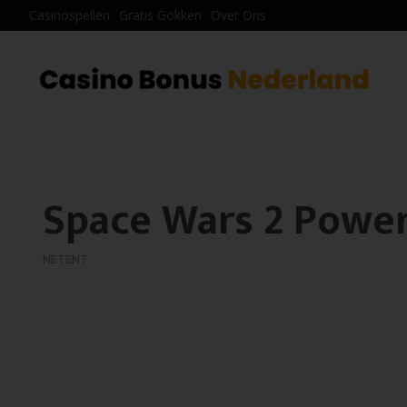
Casinospellen
Gratis Gokken
Over Ons
Space Wars 2 Powe
NETENT