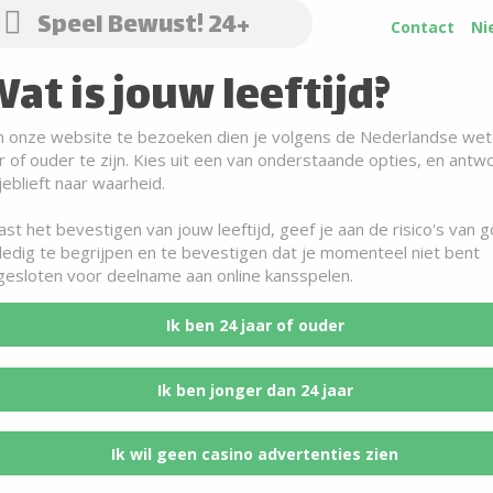
Speel Bewust! 24+
Contact
Ni
 onderstaande casino’s!
at is jouw leeftijd?
REVIEW SCORE
 onze website te bezoeken dien je volgens de Nederlandse wet
r of ouder te zijn. Kies uit een van onderstaande opties, en antw
jeblieft naar waarheid.
SPEEL MEE
st het bevestigen van jouw leeftijd, geef je aan de risico's van 
lledig te begrijpen en te bevestigen dat je momenteel niet bent
tgesloten voor deelname aan online kansspelen.
Ik ben 24 jaar of ouder
SPEEL MEE
Ik ben jonger dan 24 jaar
SPEEL MEE
Ik wil geen casino advertenties zien