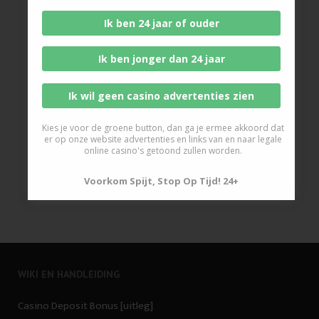
Ik ben 24 jaar of ouder
Ik ben jonger dan 24 jaar
Ik wil geen casino advertenties zien
Kies je voor de groene button, dan ga je ermee akkoord dat
er op onze website advertenties en links van en naar legale
online casino's getoond zullen worden.
Voorkom Spijt, Stop Op Tijd! 24+
WIKI EN HANDLEIDING
Casino Deposit Bonus [uitleg]