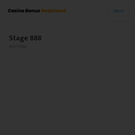
Menu
Stage 888
REDTIGER