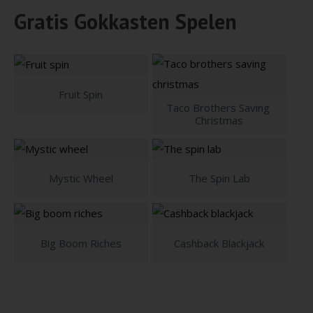
Gratis Gokkasten Spelen
Fruit Spin
Taco Brothers Saving 
Christmas
Mystic Wheel
The Spin Lab
Big Boom Riches
Cashback Blackjack