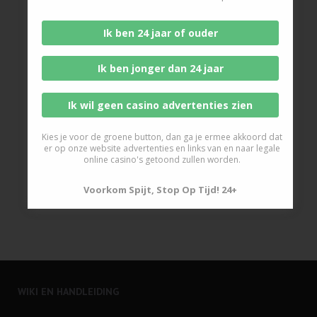
Ik ben 24 jaar of ouder
Ik ben jonger dan 24 jaar
Ik wil geen casino advertenties zien
Kies je voor de groene button, dan ga je ermee akkoord dat
er op onze website advertenties en links van en naar legale
online casino's getoond zullen worden.
Voorkom Spijt, Stop Op Tijd! 24+
WIKI EN HANDLEIDING