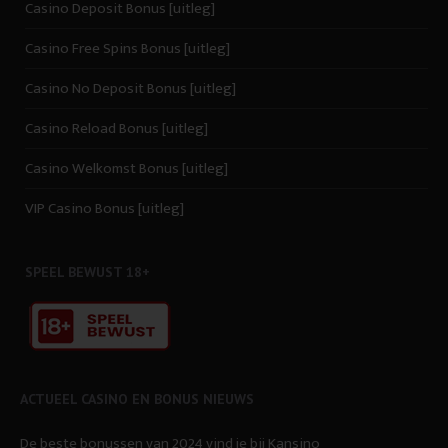
Casino Deposit Bonus [uitleg]
Casino Free Spins Bonus [uitleg]
Casino No Deposit Bonus [uitleg]
Casino Reload Bonus [uitleg]
Casino Welkomst Bonus [uitleg]
VIP Casino Bonus [uitleg]
SPEEL BEWUST 18+
ACTUEEL CASINO EN BONUS NIEUWS
De beste bonussen van 2024 vind je bij Kansino