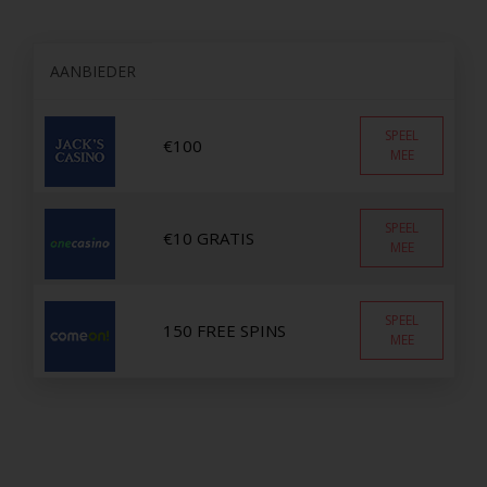
AANBIEDER
SPEEL
€100
MEE
SPEEL
€10 GRATIS
MEE
SPEEL
150 FREE SPINS
MEE