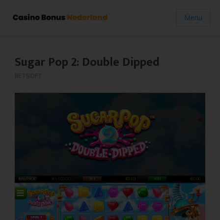
Menu
Sugar Pop 2: Double Dipped
BETSOFT