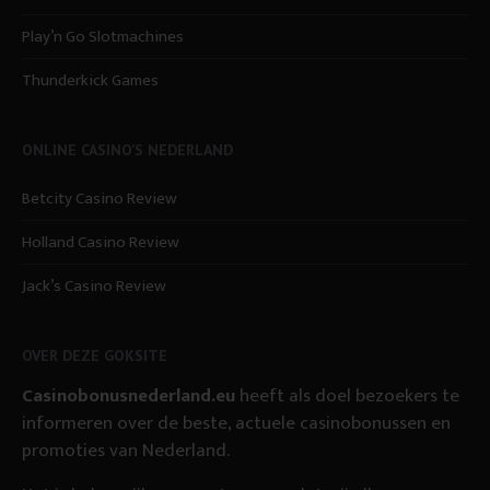
Play’n Go Slotmachines
Thunderkick Games
ONLINE CASINO’S NEDERLAND
Betcity Casino Review
Holland Casino Review
Jack’s Casino Review
OVER DEZE GOKSITE
Casinobonusnederland.eu
heeft als doel bezoekers te
informeren over de beste, actuele casinobonussen en
promoties van Nederland.