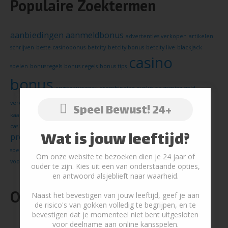
Populaire Zoektermen
aanbiedingen
aanmeldbonus
advertenties verkopen
artikelen
schrijven
beste casinobonus
betcity
betcity bonus
betcity live
blackjack
casino
spelen
bonusregels
bonus regels
bonus tips
bonus
cryptocurrency
dropshipping
evolution gaming
geld
gratis gokken
verdienen
gokkasten spelen
jack's casino
jacks.nl
Speel Bewust! 24+
kansino
kansino.nl
kansino bonus
korting
kaartspel
live
casino
mobiel gokken
nadelen
netent
net entertainment
netent touch
Wat is jouw leeftijd?
promoties
registratie bonus
restricties
slots
smartphone casino
videoslots
spelregels
stockfotos
strategie
tablet gokken
tafelspel
Om onze website te bezoeken dien je 24 jaar of
voorwaarden
webshop starten
ouder te zijn. Kies uit een van onderstaande opties,
en antwoord alsjeblieft naar waarheid.
Onze Aanrader
Naast het bevestigen van jouw leeftijd, geef je aan
de risico's van gokken volledig te begrijpen, en te
bevestigen dat je momenteel niet bent uitgesloten
voor deelname aan online kansspelen.