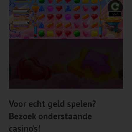
Voor echt geld spelen?
Bezoek onderstaande
casino’s!