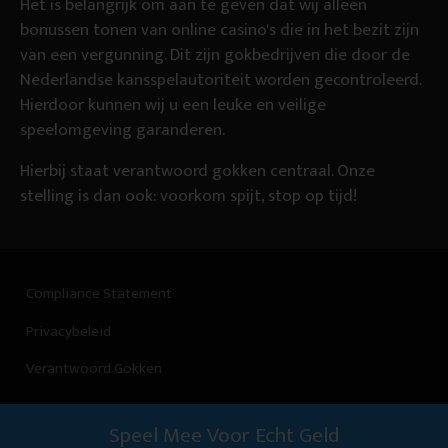
Het is belangrijk om aan te geven dat wij alleen
bonussen tonen van online casino's die in het bezit zijn
van een vergunning. Dit zijn gokbedrijven die door de
Nederlandse kansspelautoriteit worden gecontroleerd.
Hierdoor kunnen wij u een leuke en veilige
speelomgeving garanderen.
Hierbij staat verantwoord gokken centraal. Onze
stelling is dan ook: voorkom spijt, stop op tijd!
Compliance Statement
Privacybeleid
Verantwoord Gokken
Speel Mee Voor Echt Geld