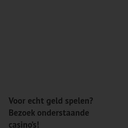
Voor echt geld spelen?
Bezoek onderstaande
casino’s!