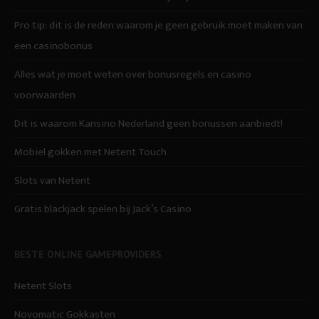
Pro tip: dit is de reden waarom je geen gebruik moet maken van
een casinobonus
Alles wat je moet weten over bonusregels en casino
voorwaarden
Dit is waarom Kansino Nederland geen bonussen aanbiedt!
Mobiel gokken met Netent Touch
Slots van Netent
Gratis blackjack spelen bij Jack’s Casino
BESTE ONLINE GAMEPROVIDERS
Netent Slots
Novomatic Gokkasten