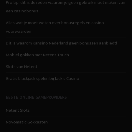
Pro tip: dit is de reden waarom je geen gebruik moet maken van
een casinobonus
Alles wat je moet weten over bonusregels en casino
voorwaarden
Dit is waarom Kansino Nederland geen bonussen aanbiedt!
Mobiel gokken met Netent Touch
Slots van Netent
Gratis blackjack spelen bij Jack’s Casino
BESTE ONLINE GAMEPROVIDERS
Netent Slots
Novomatic Gokkasten