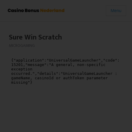
Menu
Sure Win Scratch
MICROGAMING