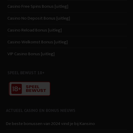
Casino Free Spins Bonus [uitleg]
Casino No Deposit Bonus [uitleg]
Casino Reload Bonus [uitleg]
Casino Welkomst Bonus [uitleg]
VIP Casino Bonus [uitleg]
SPEEL BEWUST 18+
ACTUEEL CASINO EN BONUS NIEUWS
De beste bonussen van 2024 vind je bij Kansino